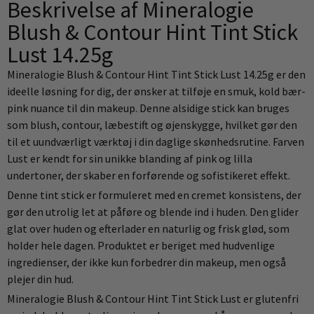
Beskrivelse af Mineralogie
Blush & Contour Hint Tint Stick
Lust 14.25g
Mineralogie Blush & Contour Hint Tint Stick Lust 14.25g er den
ideelle løsning for dig, der ønsker at tilføje en smuk, kold bær-
pink nuance til din makeup. Denne alsidige stick kan bruges
som blush, contour, læbestift og øjenskygge, hvilket gør den
til et uundværligt værktøj i din daglige skønhedsrutine. Farven
Lust er kendt for sin unikke blanding af pink og lilla
undertoner, der skaber en forførende og sofistikeret effekt.
Denne tint stick er formuleret med en cremet konsistens, der
gør den utrolig let at påføre og blende ind i huden. Den glider
glat over huden og efterlader en naturlig og frisk glød, som
holder hele dagen. Produktet er beriget med hudvenlige
ingredienser, der ikke kun forbedrer din makeup, men også
plejer din hud.
Mineralogie Blush & Contour Hint Tint Stick Lust er glutenfri