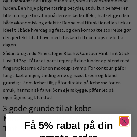
og indeholder naturlige mineraler, som er skånsomme mod
huden. Den høje pigmentering betyder, at du kun behøver en
lille mængde for at opnå den ønskede effekt, hvilket gør den
både økonomisk og effektiv. Denne multifunktionelle stick er
ideel til både hverdag og fest, og den kompakte størrelse gør
den perfekt til at have med i tasken til touch-ups i løbet af
dagen.
Sådan bruger du Mineralogie Blush & Contour Hint Tint Stick
Lust 14.25g: Påfør et par streger på dine kinder og blend med
fingerspidserne eller en makeup-svamp. For contour, påfør
langs kæbelinjen, tindingerne og næsebroen og blend
grundigt. Som læbestift, påfør direkte på læberne for en
smuk, harmonisk farve. Som øjenskygge, påfør let på
øjenlågene og blend ud.
3 gode grunde til at købe
Mineralogie Blush & Contour Hint
Få 5% rabat på din
Tint Stick Lust 14,25g