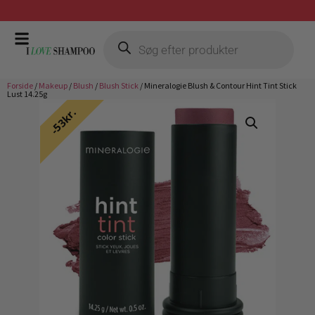
Gratis fragt ved køb over 399,-
Forside
/
Makeup
/
Blush
/
Blush Stick
/ Mineralogie Blush & Contour Hint Tint Stick
Lust 14.25g
53kr.