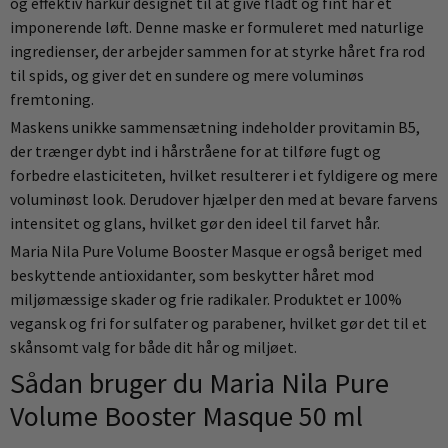
og effektiv hårkur designet til at give fladt og fint hår et
imponerende løft. Denne maske er formuleret med naturlige
ingredienser, der arbejder sammen for at styrke håret fra rod
til spids, og giver det en sundere og mere voluminøs
fremtoning.
Maskens unikke sammensætning indeholder provitamin B5,
der trænger dybt ind i hårstråene for at tilføre fugt og
forbedre elasticiteten, hvilket resulterer i et fyldigere og mere
voluminøst look. Derudover hjælper den med at bevare farvens
intensitet og glans, hvilket gør den ideel til farvet hår.
Maria Nila Pure Volume Booster Masque er også beriget med
beskyttende antioxidanter, som beskytter håret mod
miljømæssige skader og frie radikaler. Produktet er 100%
vegansk og fri for sulfater og parabener, hvilket gør det til et
skånsomt valg for både dit hår og miljøet.
Sådan bruger du Maria Nila Pure
Volume Booster Masque 50 ml