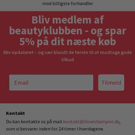
mod billigste forhandler
Bliv medlem af
beautyklubben - og spar
5% på dit næste køb
Bliv opdateret – og vær blandt de første til at modtage gode
tilbud
Tilmeld
Kontakt
Du kan kontakte os på mail
kontakt@iloveshampoo.dk
,
som vi besvarer inden for 24 timer i hverdagene.