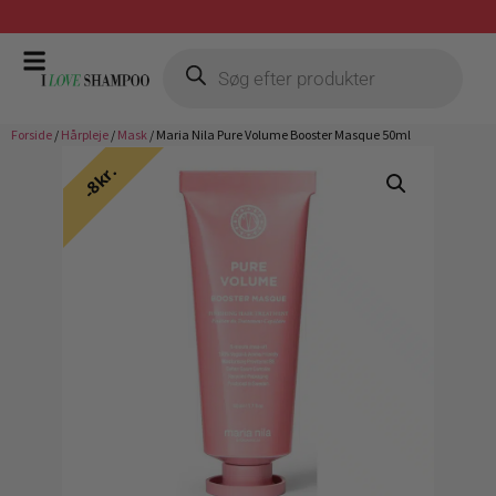
Gratis fragt ved køb over 399,-
Forside
/
Hårpleje
/
Mask
/ Maria Nila Pure Volume Booster Masque 50ml
8kr.