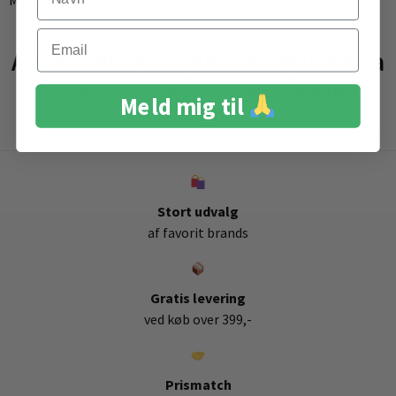
Masque 50 ml.
Email
Anbefalet sammen med Maria Nila
Pure Volume Booster Masque
Meld mig til
50ml
Stort udvalg
af favorit brands
Gratis levering
ved køb over 399,-
Prismatch