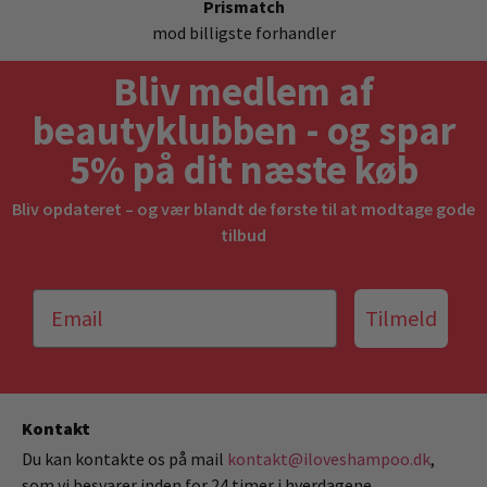
Prismatch
mod billigste forhandler
Bliv medlem af
beautyklubben - og spar
5% på dit næste køb
Bliv opdateret – og vær blandt de første til at modtage gode
tilbud
Tilmeld
Kontakt
Du kan kontakte os på mail
kontakt@iloveshampoo.dk
,
som vi besvarer inden for 24 timer i hverdagene.