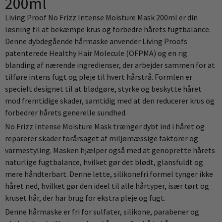
200ml
Living Proof No Frizz Intense Moisture Mask 200ml er din
løsning til at bekæmpe krus og forbedre hårets fugtbalance.
Denne dybdegående hårmaske anvender Living Proofs
patenterede Healthy Hair Molecule (OFPMA) og en rig
blanding af nærende ingredienser, der arbejder sammen for at
tilføre intens fugt og pleje til hvert hårstrå. Formlen er
specielt designet til at blødgøre, styrke og beskytte håret
mod fremtidige skader, samtidig med at den reducerer krus og
forbedrer hårets generelle sundhed.
No Frizz Intense Moisture Mask trænger dybt ind i håret og
reparerer skader forårsaget af miljømæssige faktorer og
varmestyling. Masken hjælper også med at genoprette hårets
naturlige fugtbalance, hvilket gør det blødt, glansfuldt og
mere håndterbart. Denne lette, silikonefri formel tynger ikke
håret ned, hvilket gør den ideel til alle hårtyper, især tørt og
kruset hår, der har brug for ekstra pleje og fugt.
Denne hårmaske er fri for sulfater, silikone, parabener og