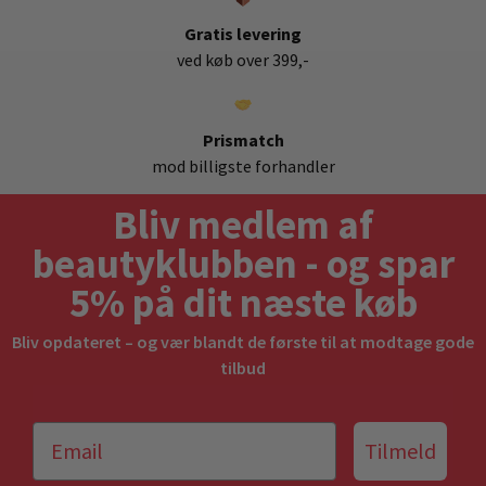
Gratis levering
ved køb over 399,-
Prismatch
mod billigste forhandler
Bliv medlem af
beautyklubben - og spar
5% på dit næste køb
Bliv opdateret – og vær blandt de første til at modtage gode
tilbud
Tilmeld