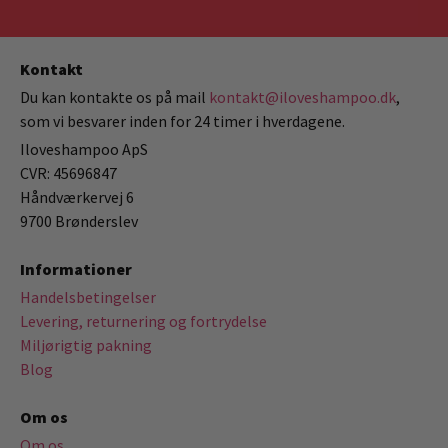
Kontakt
Du kan kontakte os på mail
kontakt@iloveshampoo.dk
,
som vi besvarer inden for 24 timer i hverdagene.
Iloveshampoo ApS
CVR: 45696847
Håndværkervej 6
9700 Brønderslev
Informationer
Handelsbetingelser
Levering, returnering og fortrydelse
Miljørigtig pakning
Blog
Om os
Om os