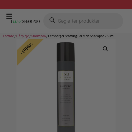
Prismatch mod billigste forhandler
Forside
/
Hårpleje
/
Shampoo
/ Lernberger Stafsing For Men Shampoo 250ml
109kr.