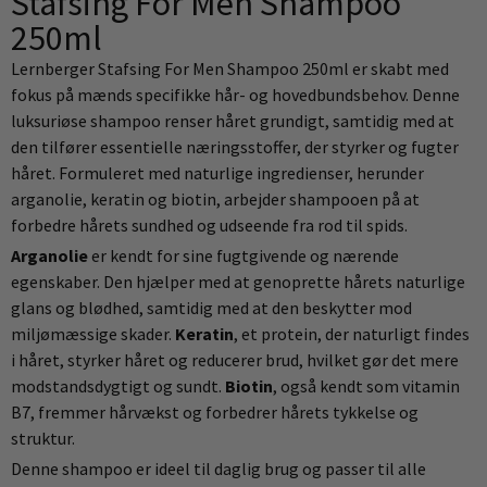
Stafsing For Men Shampoo
250ml
Lernberger Stafsing For Men Shampoo 250ml er skabt med
fokus på mænds specifikke hår- og hovedbundsbehov. Denne
luksuriøse shampoo renser håret grundigt, samtidig med at
den tilfører essentielle næringsstoffer, der styrker og fugter
håret. Formuleret med naturlige ingredienser, herunder
arganolie, keratin og biotin, arbejder shampooen på at
forbedre hårets sundhed og udseende fra rod til spids.
Arganolie
er kendt for sine fugtgivende og nærende
egenskaber. Den hjælper med at genoprette hårets naturlige
glans og blødhed, samtidig med at den beskytter mod
miljømæssige skader.
Keratin
, et protein, der naturligt findes
i håret, styrker håret og reducerer brud, hvilket gør det mere
modstandsdygtigt og sundt.
Biotin
, også kendt som vitamin
B7, fremmer hårvækst og forbedrer hårets tykkelse og
struktur.
Denne shampoo er ideel til daglig brug og passer til alle