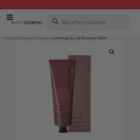
Prismatch mod billigste forhandler
Forside
/
Hårpleje
/
Shampoo
/ Larry King City Life Shampoo 100ml