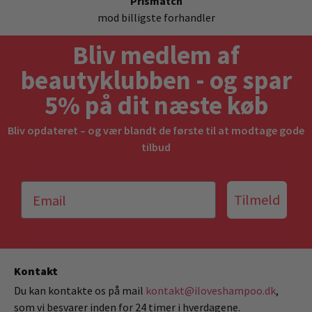
Prismatch
mod billigste forhandler
Bliv medlem af
beautyklubben - og spar
5% på dit næste køb
Bliv opdateret – og vær blandt de første til at modtage gode
tilbud
Tilmeld
Kontakt
Du kan kontakte os på mail
kontakt@iloveshampoo.dk
,
som vi besvarer inden for 24 timer i hverdagene.