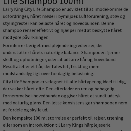
Life Shampoo 100ml
Larry King City Life Shampoo er udviklet til at imødekomme de
udfordringer, håret møder i bymiljøer. Luftforurening, støv og
stylingrester kan belaste håret og hovedbunden. Denne
shampoo renser effektivt og hjælper med at beskytte håret
mod ydre påvirkninger.
Formlen er beriget med plejende ingredienser, der
understøtter hårets naturlige balance. Shampooen fjerner
skidt og ophobninger, uden at udtørre hår og hovedbund.
Resultatet er et hår, der føles let, friskt og mere
modstandsdygtigt over for daglig belastning.
City Life Shampoo er velegnet til alle hårtyper og ideel til dig,
der vasker håret ofte. Den efterlader en ren og behagelig
fornemmelse i hovedbunden og giver håret et sundt udtryk
med naturlig glans. Den lette konsistens gør shampooen nem
at fordele og skylle ud.
Den kompakte 100 ml størrelse er perfekt til rejser, træning
eller som en introduktion til Larry Kings hårplejeserie.