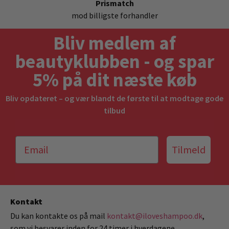
Prismatch
mod billigste forhandler
Bliv medlem af
beautyklubben - og spar
5% på dit næste køb
Bliv opdateret – og vær blandt de første til at modtage gode
tilbud
Tilmeld
Kontakt
Du kan kontakte os på mail
kontakt@iloveshampoo.dk
,
som vi besvarer inden for 24 timer i hverdagene.