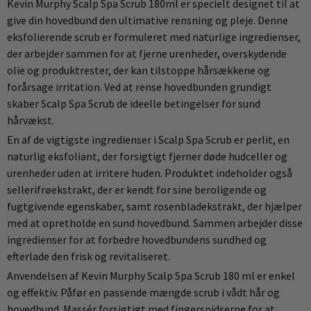
Kevin Murphy Scalp Spa Scrub 180ml er specielt designet til at
give din hovedbund den ultimative rensning og pleje. Denne
eksfolierende scrub er formuleret med naturlige ingredienser,
der arbejder sammen for at fjerne urenheder, overskydende
olie og produktrester, der kan tilstoppe hårsækkene og
forårsage irritation. Ved at rense hovedbunden grundigt
skaber Scalp Spa Scrub de ideelle betingelser for sund
hårvækst.
En af de vigtigste ingredienser i Scalp Spa Scrub er perlit, en
naturlig eksfoliant, der forsigtigt fjerner døde hudceller og
urenheder uden at irritere huden. Produktet indeholder også
sellerifrøekstrakt, der er kendt for sine beroligende og
fugtgivende egenskaber, samt rosenbladekstrakt, der hjælper
med at opretholde en sund hovedbund. Sammen arbejder disse
ingredienser for at forbedre hovedbundens sundhed og
efterlade den frisk og revitaliseret.
Anvendelsen af Kevin Murphy Scalp Spa Scrub 180 ml er enkel
og effektiv. Påfør en passende mængde scrub i vådt hår og
hovedbund. Massér forsigtigt med fingerspidserne for at