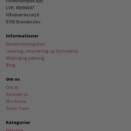
Iloveshampoo ApS
CVR: 45696847
Håndværkervej 6
9700 Brønderslev
Informationer
Handelsbetingelser
Levering, returnering og fortrydelse
Miljørigtig pakning
Blog
Om os
Om os
Kontakt os
Min konto
Team Trees
Kategorier
Hårpleje