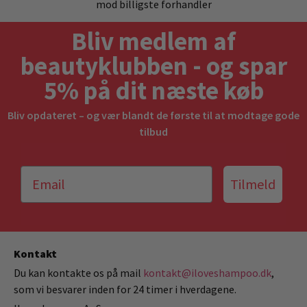
mod billigste forhandler
Bliv medlem af
beautyklubben - og spar
5% på dit næste køb
Bliv opdateret – og vær blandt de første til at modtage gode
tilbud
Tilmeld
Kontakt
Du kan kontakte os på mail
kontakt@iloveshampoo.dk
,
som vi besvarer inden for 24 timer i hverdagene.