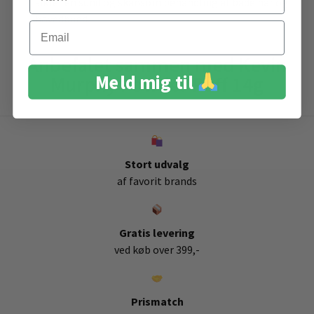
sikrer en sund og skånsom behandling af både hår og
hovedbund.
Email
Anbefalet sammen med Kevin
Meld mig til
Murphy Powder Puff 14g
Stort udvalg
af favorit brands
Gratis levering
ved køb over 399,-
Prismatch