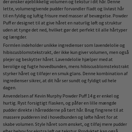
der ønsker øjeblikkelig volumen og tekstur i dit hår. Denne
lette, volumengivende pudder forvandler fladt og livløst hår
til en fyldig og luftig frisure med masser af bevægelse. Powder
Puff er designet til at give håret en naturlig løft og struktur
uden at tynge det ned, hvilket gør det perfekt til alle hårtyper
og længder.
Formlen indeholder unikke ingredienser som lavendelolie og
hibiscusblomstekstrakt, der ikke kun giver volumen, men også
plejer og beskytter håret. Lavendelolie hjælper med at
berolige og fugte hovedbunden, mens hibiscusblomstekstrakt
styrker håret og tilføjer en smuk glans. Denne kombination af
ingredienser sikrer, at dit hår ser sundt og fyldigt ud hele
dagen.
Anvendelsen af Kevin Murphy Powder Puff 14 g er enkel og
hurtig. Ryst forsigtigt flasken, og påfør en lille mængde
pudder direkte i hårrødderne på tørt hår. Brug fingrene til at
massere pudderen ind i hovedbunden og løfte håret for at
skabe volumen. Style håret som ønsket, og tilføj mere pudder
efter behov for ekstra løft og tekstur. Produktet kan også