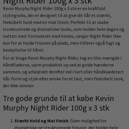
Night Rider 100g x 3 stk
Kevin Murphy Night Rider 100g x 3 stk er en kraftfuld
stylingvoks, der er designet til at give dit hår et stærkt,
fleksibelt hold med en mat finish. Perfekt til at skabe
strukturerede og dramatiske looks, som holder hele dagen og
natten med. Formuleret med bivoks, sørger Night Rider ikke
kun for at holde frisuren på plads, men tilfører også fugt og
beskyttelse til håret.
For at bruge Kevin Murphy Night Rider, tag en lille mængde i
håndfladerne, varm produktet op ved at gnide hænderne
sammen, og arbejd det derefter ind i tørt eller håndklædetørt
hår. Form og style efter ønske for et fast, men fleksibelt look,
der ikke skinner.
Tre gode grunde til at købe Kevin
Murphy Night Rider 100g x 3 stk
Stærkt Hold og Mat Finish
: Giver mulighed for
dramatiske og strukturerede frisurer, der holder hele