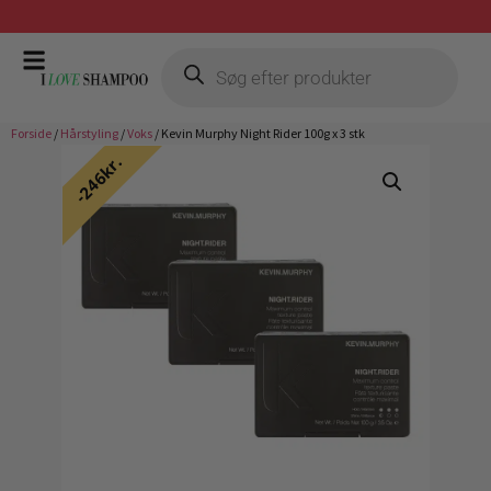
Gratis fragt ved køb over 399,-
Forside
/
Hårstyling
/
Voks
/ Kevin Murphy Night Rider 100g x 3 stk
246kr.