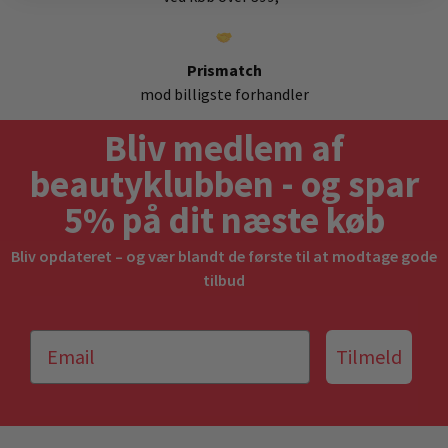
Prismatch
mod billigste forhandler
Bliv medlem af
beautyklubben - og spar
5% på dit næste køb
Bliv opdateret – og vær blandt de første til at modtage gode
tilbud
Tilmeld