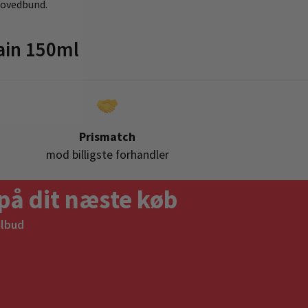
hovedbund.
ain 150ml
Prismatch
mod billigste forhandler
på dit næste køb
ilbud