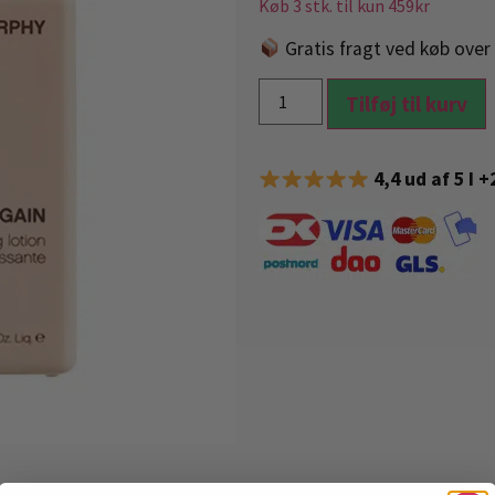
Køb 3 stk. til kun 459kr
Gratis fragt ved køb over 
Tilføj til kurv
4,4 ud af 5 I 