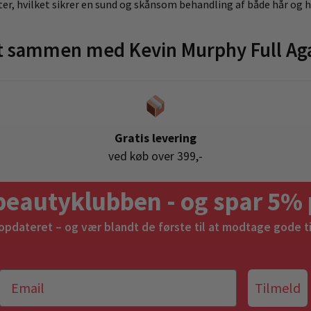
ter, hvilket sikrer en sund og skånsom behandling af både hår og 
t sammen med Kevin Murphy Full Ag
Gratis levering
ved køb over 399,-
beautyklubben - og spar 5% 
 opdateret – og vær blandt de første til at modtage gode t
Tilmeld