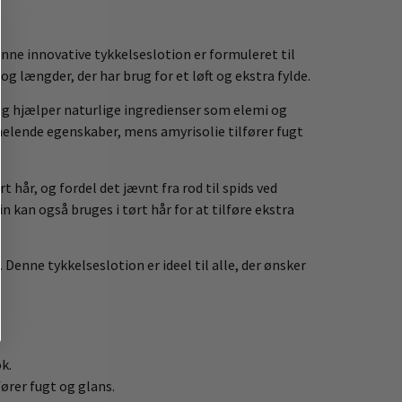
enne innovative tykkelseslotion er formuleret til
 og længder, der har brug for et løft og ekstra fylde.
dig hjælper naturlige ingredienser som elemi og
e helende egenskaber, mens amyrisolie tilfører fugt
hår, og fordel det jævnt fra rod til spids ved
 kan også bruges i tørt hår for at tilføre ekstra
Denne tykkelseslotion er ideel til alle, der ønsker
k.
ører fugt og glans.