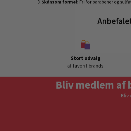
Skånsom formel:
Fri for parabener og sulfa
Anbefale
Stort udvalg
af favorit brands
Bliv medlem af 
Bliv