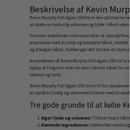
Beskrivelse af Kevin Murp
Kevin Murphy Full Again 150ml er den ultimative løs
at skabe en naturlig volumen og fylde i håret uden at
Formlen indeholder mikropartikler af rayongfibre, 
amyrisolie med at pleje og beskytte håret, hvilket 
og blødgør håret, hvilket gør det lettere at style 
Anvendelsen af Kevin Murphy Full Again 150 ml er e
hjælp af fingrene eller en kam. Føntør håret for at
tekstur og hold.
Kevin Murphy Full Again 150 ml er fri for parabene
at opnå en fyldig og voluminøs frisure med et sund
Tre gode grunde til at købe K
Øget fylde og volumen:
Tilfører hvert hårs
Nærende ingredienser:
Indeholder elemi og 