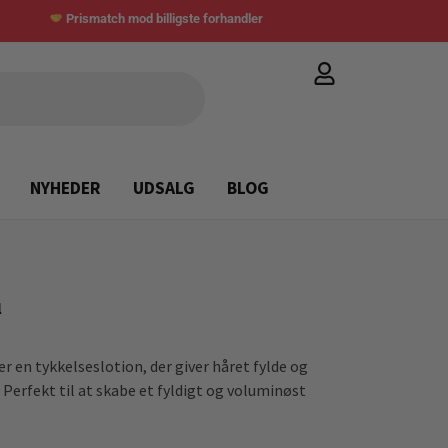
Prismatch mod billigste forhandler
NYHEDER
UDSALG
BLOG
l
r en tykkelseslotion, der giver håret fylde og
Perfekt til at skabe et fyldigt og voluminøst