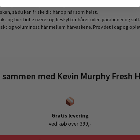
lie og urenheder, giver rent og voluminøst hår på få minutter.
asken, så du kan friske dit hår op når som helst.
kt og buritiolie nærer og beskytter håret uden parabener og sulf
friskt og voluminøst hår mellem hårvaskene. Prøv det i dag og ople
t sammen med Kevin Murphy Fresh H
Gratis levering
ved køb over 399,-