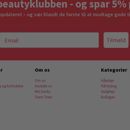
beautyklubben - og spar 5% 
 opdateret – og vær blandt de første til at modtage gode t
Tilmeld
r
Om os
Kategorier
Om os
Hårpleje
g og fortrydelse
Kontakt os
Hårstyling
Min konto
Hudpleje
Team Trees
Kollagen