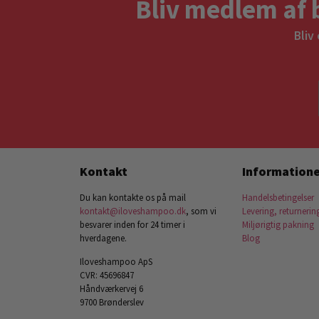
Bliv medlem af 
Bliv
Kontakt
Informatione
Du kan kontakte os på mail
Handelsbetingelser
kontakt@iloveshampoo.dk
, som vi
Levering, returnerin
besvarer inden for 24 timer i
Miljørigtig pakning
hverdagene.
Blog
Iloveshampoo ApS
CVR: 45696847
Håndværkervej 6
9700 Brønderslev