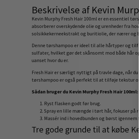
Beskrivelse af Kevin Mur
Kevin Murphy Fresh Hair 100ml er en essentiel tø
absorberer overskydende olie og urenheder fra hove
solsikkekerneekstrakt og buritiolie, der nærer og
Denne tørshampoo er ideel til alle hårtyper og tilf
sulfater, hvilket gør det skånsomt mod både hår og
uanset hvor du er.
Fresh Hair er særligt nyttigt på travle dage, når du 
tørshampoo er også perfekt til at tilføje tekstur og
Sådan bruger du Kevin Murphy Fresh Hair 100ml:
Ryst flasken godt før brug.
Spray en lille mængde i tørt hår, fokuser på 
Massér ind i hovedbunden og børst igennem f
Tre gode grunde til at købe 