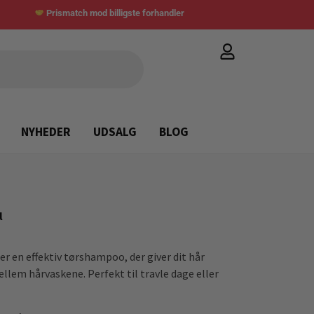
Prismatch mod billigste forhandler
NYHEDER
UDSALG
BLOG
l
r en effektiv tørshampoo, der giver dit hår
llem hårvaskene. Perfekt til travle dage eller