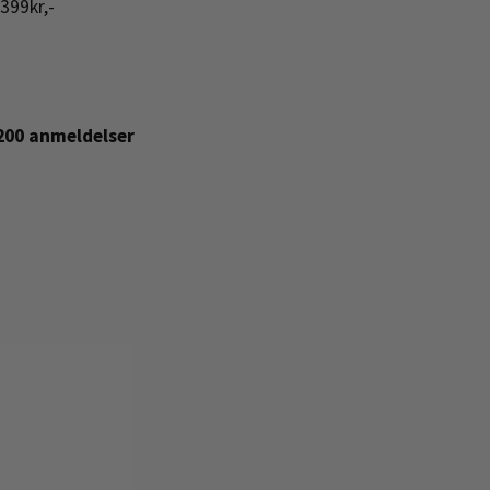
399kr,-
+200 anmeldelser