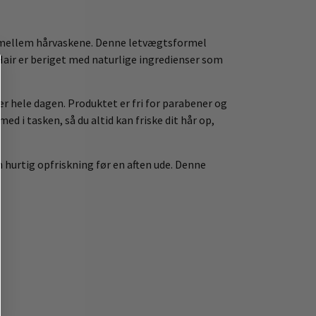
t mellem hårvaskene. Denne letvægtsformel
 Hair er beriget med naturlige ingredienser som
er hele dagen. Produktet er fri for parabener og
 i tasken, så du altid kan friske dit hår op,
 en hurtig opfriskning før en aften ude. Denne