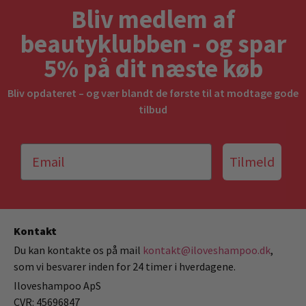
Bliv medlem af
beautyklubben - og spar
5% på dit næste køb
Bliv opdateret – og vær blandt de første til at modtage gode
tilbud
Tilmeld
Kontakt
Du kan kontakte os på mail
kontakt@iloveshampoo.dk
,
som vi besvarer inden for 24 timer i hverdagene.
Iloveshampoo ApS
CVR: 45696847