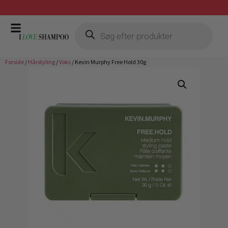
Gratis fragt ved køb over 399,-
Forside
/
Hårstyling
/
Voks
/ Kevin Murphy Free Hold 30g