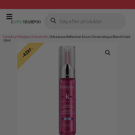
Gratis fragt ved køb over 399,-
Forside
/
Hårpleje
/
Farvet hår
/ Kérastase Reflection Encre Chromatique Blond Froid
10ml
42kr.