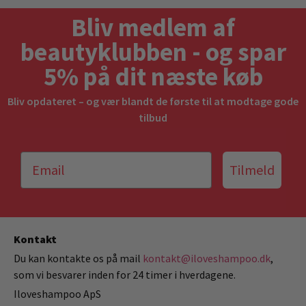
Bliv medlem af
beautyklubben - og spar
5% på dit næste køb
Bliv opdateret – og vær blandt de første til at modtage gode
tilbud
Tilmeld
Kontakt
Du kan kontakte os på mail
kontakt@iloveshampoo.dk
,
som vi besvarer inden for 24 timer i hverdagene.
Iloveshampoo ApS