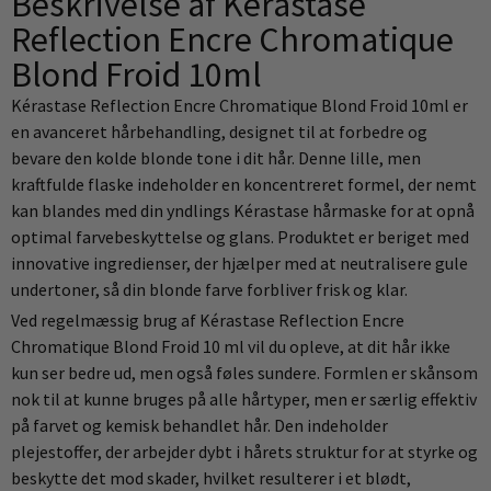
Beskrivelse af Kérastase
Reflection Encre Chromatique
Blond Froid 10ml
Kérastase Reflection Encre Chromatique Blond Froid 10ml er
en avanceret hårbehandling, designet til at forbedre og
bevare den kolde blonde tone i dit hår. Denne lille, men
kraftfulde flaske indeholder en koncentreret formel, der nemt
kan blandes med din yndlings Kérastase hårmaske for at opnå
optimal farvebeskyttelse og glans. Produktet er beriget med
innovative ingredienser, der hjælper med at neutralisere gule
undertoner, så din blonde farve forbliver frisk og klar.
Ved regelmæssig brug af Kérastase Reflection Encre
Chromatique Blond Froid 10 ml vil du opleve, at dit hår ikke
kun ser bedre ud, men også føles sundere. Formlen er skånsom
nok til at kunne bruges på alle hårtyper, men er særlig effektiv
på farvet og kemisk behandlet hår. Den indeholder
plejestoffer, der arbejder dybt i hårets struktur for at styrke og
beskytte det mod skader, hvilket resulterer i et blødt,