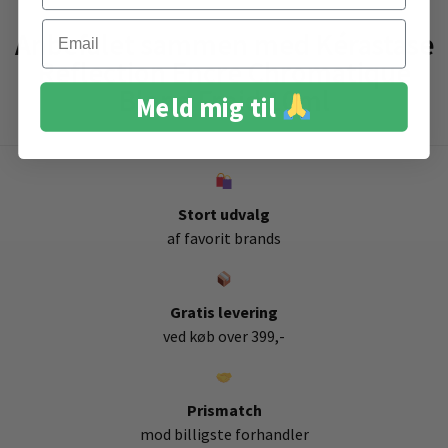
Email
Anbefalet sammen med Kérastase
Reflection Encre Chromatique
Blond Froid 10ml
Meld mig til
Stort udvalg
af favorit brands
Gratis levering
ved køb over 399,-
Prismatch
mod billigste forhandler