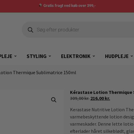
Gratis fragt ved køb over 399,-
PLEJE
STYLING
ELEKTRONIK
HUDPLEJE
Lotion Thermique Sublimatrice 150ml
Kérastase Lotion Thermique 
309,00
kr.
216,00
kr.
Kerastase Nutritive Lotion Th
varmebeskyttende lotion design
varmeskader. Denne lette lotion
efterlader håret silkeblødt, gla