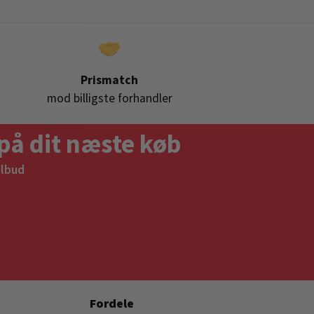
Prismatch
mod billigste forhandler
på dit næste køb
ilbud
Fordele