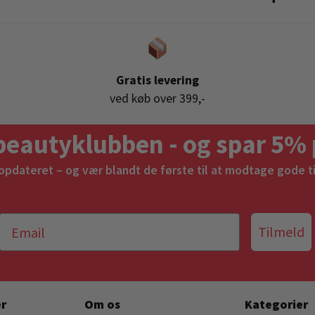
Gratis levering
ved køb over 399,-
beautyklubben - og spar 5% 
 opdateret – og vær blandt de første til at modtage gode t
Tilmeld
r
Om os
Kategorier