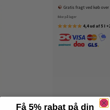
Gratis fragt ved køb over 
Ikke på lager
4,4 ud af 5 I 
Få 5% rabat på din