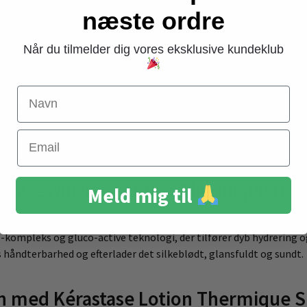
næste ordre
 Lotion Thermique Sublimatrice 1
ion 150ml er den perfekte løsning for dig, der ønsker at beskytte
Når du tilmelder dig vores eksklusive kundeklub
get med et kraftfuldt irisome-kompleks og gluco-active teknologi
kset beskytter håret mod udtørring og tilfører essentielle nærin
 skaber en beskyttende barriere mod varmeskader op til 180°C, hvi
Navn
stærkt og glansfuldt hår, der føles silkeblødt og let at style.
Email
e i nyvasket, håndklædetørt hår. Fordel jævnt i længder og spids
rastase Nutritive Lotion Thermique Hea
Meld mig til
mod varmeskader op til 180°C, hvilket gør det ideelt til brug før s
kompleks og gluco-active teknologi, der tilfører dyb hydrering og
 håndterbarhed og efterlader det silkeblødt, glansfuldt og sundt.
 med Kérastase Lotion Thermique S