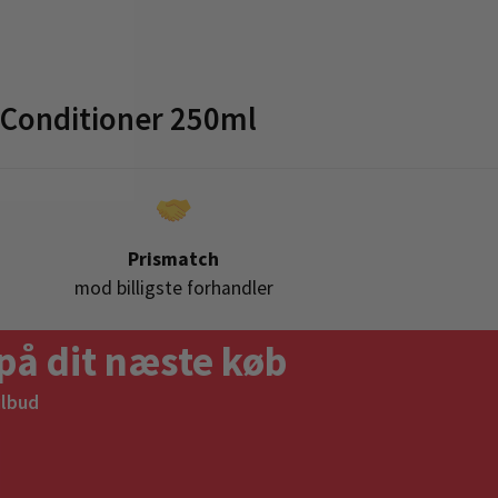
 Conditioner 250ml
Prismatch
mod billigste forhandler
på dit næste køb
ilbud