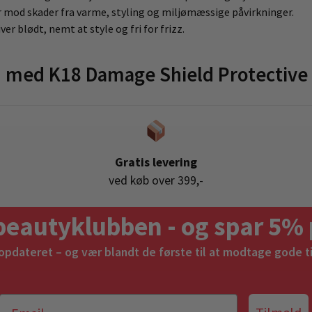
r mod skader fra varme, styling og miljømæssige påvirkninger.
ver blødt, nemt at style og fri for frizz.
med K18 Damage Shield Protective
Gratis levering
ved køb over 399,-
beautyklubben - og spar 5% 
 opdateret – og vær blandt de første til at modtage gode t