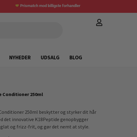
Prismatch mod billigste forhandler
NYHEDER
UDSALG
BLOG
e Conditioner 250ml
onditioner 250ml beskytter og styrker dit hår
ed det innovative K18Peptide genopbygger
glat og frizz-frit, og gør det nemt at style.