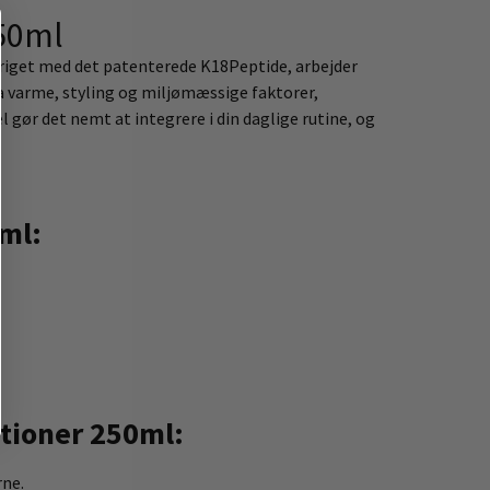
250ml
eriget med det patenterede K18Peptide, arbejder
ra varme, styling og miljømæssige faktorer,
 gør det nemt at integrere i din daglige rutine, og
ml:
itioner 250ml:
rne.