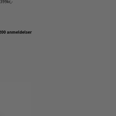
399kr,-
+200 anmeldelser