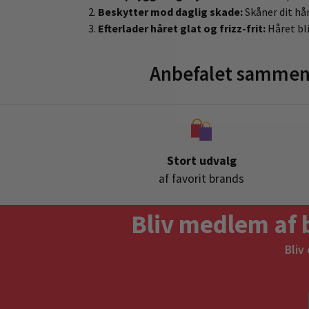
Beskytter mod daglig skade:
Skåner dit hå
Efterlader håret glat og frizz-frit:
Håret bli
Anbefalet sammen 
Stort udvalg
af favorit brands
Bliv medlem af 
Bliv