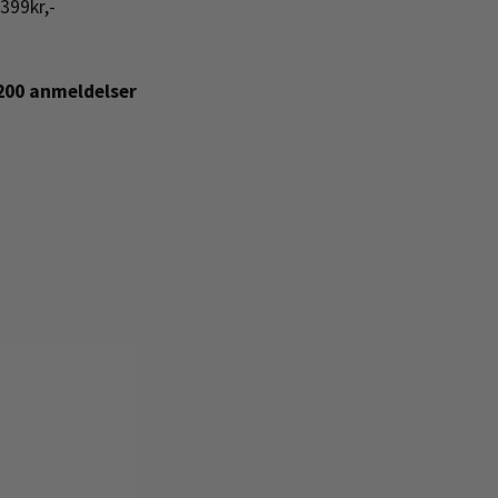
399kr,-
+200 anmeldelser