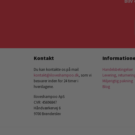
Bliv
Kontakt
Informatione
Du kan kontakte os på mail
Handelsbetingelser
kontakt@iloveshampoo.dk
, som vi
Levering, returnerin
besvarer inden for 24 timer i
Miljørigtig pakning
hverdagene.
Blog
Iloveshampoo ApS
CVR: 45696847
Håndværkervej 6
9700 Brønderslev