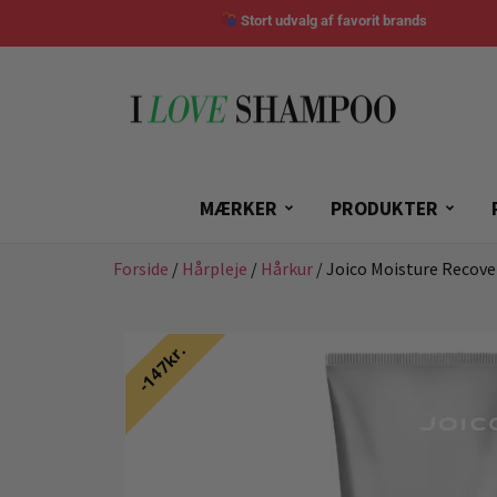
Stort udvalg af favorit brands
MÆRKER
PRODUKTER
Forside
/
Hårpleje
/
Hårkur
/ Joico Moisture Recov
147kr.