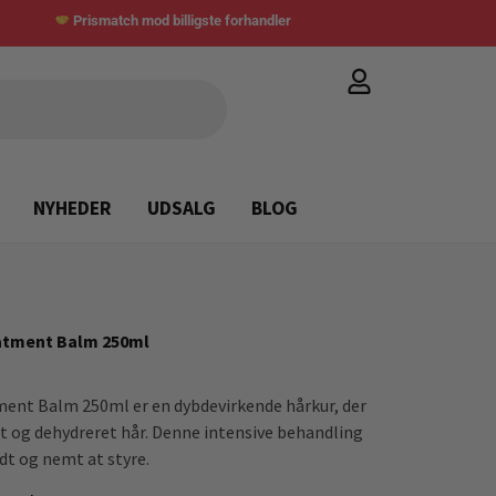
Prismatch mod billigste forhandler
NYHEDER
UDSALG
BLOG
eatment Balm 250ml
ment Balm 250ml er en dybdevirkende hårkur, der
t og dehydreret hår. Denne intensive behandling
ldt og nemt at styre.