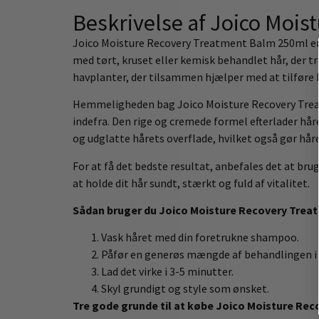
Beskrivelse af Joico Moi
Joico Moisture Recovery Treatment Balm 250ml er en
med tørt, kruset eller kemisk behandlet hår, der 
havplanter, der tilsammen hjælper med at tilføre 
Hemmeligheden bag Joico Moisture Recovery Treatm
indefra. Den rige og cremede formel efterlader hår
og udglatte hårets overflade, hvilket også gør håre
For at få det bedste resultat, anbefales det at b
at holde dit hår sundt, stærkt og fuld af vitalitet.
Sådan bruger du Joico Moisture Recovery Trea
Vask håret med din foretrukne shampoo.
Påfør en generøs mængde af behandlingen i fu
Lad det virke i 3-5 minutter.
Skyl grundigt og style som ønsket.
Tre gode grunde til at købe Joico Moisture Re