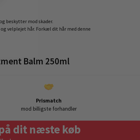
 og beskytter mod skader.
og velplejet hår. Forkæl dit hår med denne
atment Balm 250ml
Prismatch
mod billigste forhandler
på dit næste køb