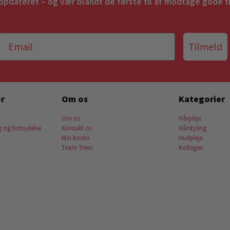
 opdateret – og vær blandt de første til at modtage gode t
Tilmeld
r
Om os
Kategorier
Om os
Hårpleje
g og fortrydelse
Kontakt os
Hårstyling
Min konto
Hudpleje
Team Trees
Kollagen