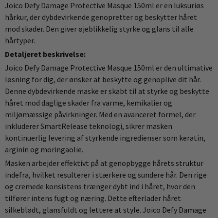
Joico Defy Damage Protective Masque 150ml er en luksuriøs
hårkur, der dybdevirkende genopretter og beskytter håret
mod skader. Den giver øjeblikkelig styrke og glans til alle
hårtyper.
Detaljeret beskrivelse:
Joico Defy Damage Protective Masque 150ml er den ultimative
løsning for dig, der ønsker at beskytte og genoplive dit hår.
Denne dybdevirkende maske er skabt til at styrke og beskytte
håret mod daglige skader fra varme, kemikalier og
miljømæssige påvirkninger. Med en avanceret formel, der
inkluderer SmartRelease teknologi, sikrer masken
kontinuerlig levering af styrkende ingredienser som keratin,
arginin og moringaolie.
Masken arbejder effektivt på at genopbygge hårets struktur
indefra, hvilket resulterer i stærkere og sundere hår. Den rige
og cremede konsistens trænger dybt ind i håret, hvor den
tilfører intens fugt og næring. Dette efterlader håret
silkeblødt, glansfuldt og lettere at style. Joico Defy Damage