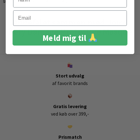
sundere, stærkere og mere glansfuldt hår.
Email
Anbefalet sammen med Joico
Defy Damage Protective Masque
Meld mig til
150ml
Stort udvalg
af favorit brands
Gratis levering
ved køb over 399,-
Prismatch