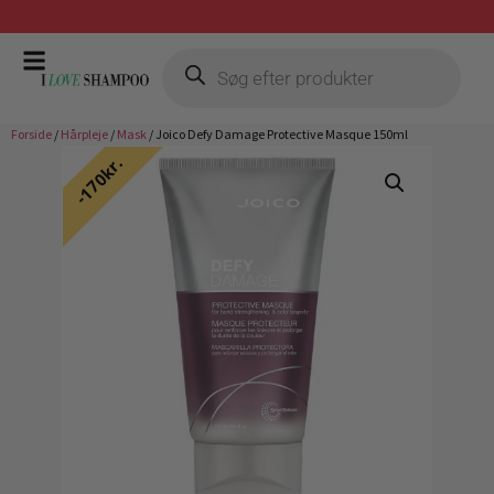
Prismatch mod billigste forhandler
Forside
/
Hårpleje
/
Mask
/ Joico Defy Damage Protective Masque 150ml
170kr.