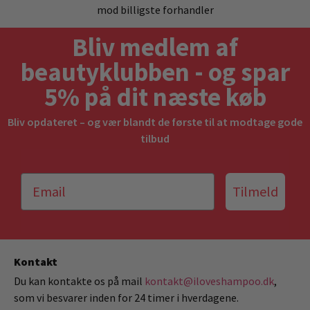
mod billigste forhandler
Bliv medlem af
beautyklubben - og spar
5% på dit næste køb
Bliv opdateret – og vær blandt de første til at modtage gode
tilbud
Tilmeld
Kontakt
Du kan kontakte os på mail
kontakt@iloveshampoo.dk
,
som vi besvarer inden for 24 timer i hverdagene.