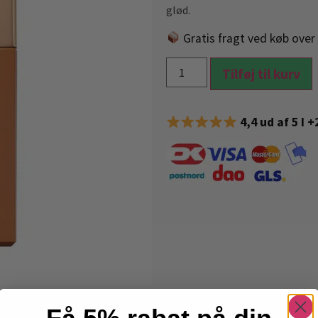
glød.
Gratis fragt ved køb over 
Tilføj til kurv
4,4 ud af 5 I 