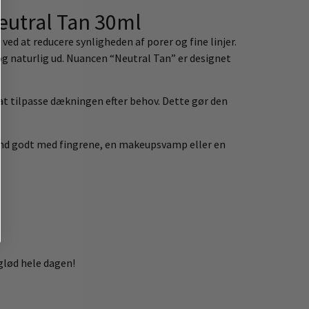
eutral Tan 30ml
ed at reducere synligheden af porer og fine linjer.
k og naturlig ud. Nuancen “Neutral Tan” er designet
at tilpasse dækningen efter behov. Dette gør den
lend godt med fingrene, en makeupsvamp eller en
glød hele dagen!