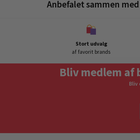
Anbefalet sammen med I
Stort udvalg
af favorit brands
Bliv medlem af 
Bliv