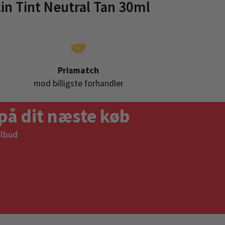
n Tint Neutral Tan 30ml
Prismatch
mod billigste forhandler
på dit næste køb
ilbud