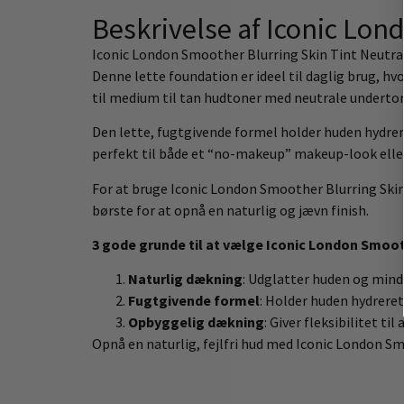
Beskrivelse af Iconic Lon
Iconic London Smoother Blurring Skin Tint Neutral T
Denne lette foundation er ideel til daglig brug, hv
til medium til tan hudtoner med neutrale undertone
Den lette, fugtgivende formel holder huden hydrer
perfekt til både et “no-makeup” makeup-look eller
For at bruge Iconic London Smoother Blurring Ski
børste for at opnå en naturlig og jævn finish.
3 gode grunde til at vælge Iconic London Smooth
Naturlig dækning
: Udglatter huden og mindsk
Fugtgivende formel
: Holder huden hydreret
Opbyggelig dækning
: Giver fleksibilitet t
Opnå en naturlig, fejlfri hud med Iconic London Sm