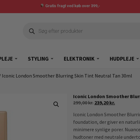
Gratis fragt ved køb over 399,-
PLEJE
STYLING
ELEKTRONIK
HUDPLEJE
/ Iconic London Smoother Blurring Skin Tint Neutral Tan 30ml
Iconic London Smoother Blurr
299,00
kr.
239,20
kr.
Iconic London Smoother Blurrin
foundation, der giver en naturli
minimere synlige porer. Nuance
hudtoner med neutrale underto