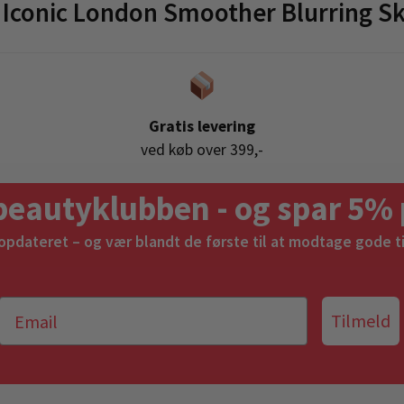
conic London Smoother Blurring Ski
Gratis levering
ved køb over 399,-
beautyklubben - og spar 5% 
 opdateret – og vær blandt de første til at modtage gode t
Tilmeld