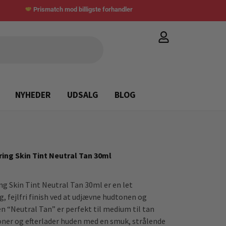
Prismatch mod billigste forhandler
NYHEDER
UDSALG
BLOG
ing Skin Tint Neutral Tan 30ml
g Skin Tint Neutral Tan 30ml er en let
g, fejlfri finish ved at udjævne hudtonen og
n “Neutral Tan” er perfekt til medium til tan
ner og efterlader huden med en smuk, strålende