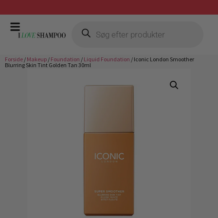
Gratis fragt ved køb over 399,-
Forside
/
Makeup
/
Foundation
/
Liquid Foundation
/ Iconic London Smoother
Blurring Skin Tint Golden Tan 30ml