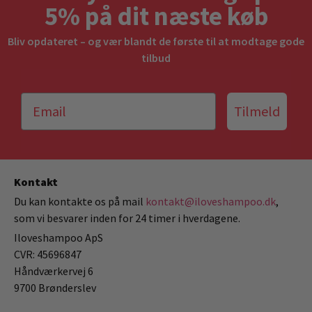
5% på dit næste køb
Bliv opdateret – og vær blandt de første til at modtage gode
tilbud
Tilmeld
Kontakt
Du kan kontakte os på mail
kontakt@iloveshampoo.dk
,
som vi besvarer inden for 24 timer i hverdagene.
Iloveshampoo ApS
CVR: 45696847
Håndværkervej 6
9700 Brønderslev