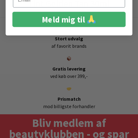
Tint Golden Tan 30ml
Meld mig til
Stort udvalg
af favorit brands
Gratis levering
ved køb over 399,-
Prismatch
mod billigste forhandler
Bliv medlem af
beautyklubben - og spar