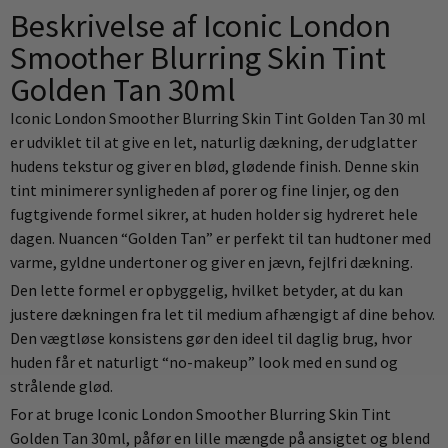
Beskrivelse af Iconic London
Smoother Blurring Skin Tint
Golden Tan 30ml
Iconic London Smoother Blurring Skin Tint Golden Tan 30 ml
er udviklet til at give en let, naturlig dækning, der udglatter
hudens tekstur og giver en blød, glødende finish. Denne skin
tint minimerer synligheden af porer og fine linjer, og den
fugtgivende formel sikrer, at huden holder sig hydreret hele
dagen. Nuancen “Golden Tan” er perfekt til tan hudtoner med
varme, gyldne undertoner og giver en jævn, fejlfri dækning.
Den lette formel er opbyggelig, hvilket betyder, at du kan
justere dækningen fra let til medium afhængigt af dine behov.
Den vægtløse konsistens gør den ideel til daglig brug, hvor
huden får et naturligt “no-makeup” look med en sund og
strålende glød.
For at bruge Iconic London Smoother Blurring Skin Tint
Golden Tan 30ml, påfør en lille mængde på ansigtet og blend