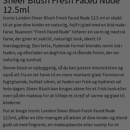
Sheer Blush Fresh Faced Nude
12.5ml
Iconic London Sheer Blush Fresh Faced Nude 12.5 ml er skabt
til at give dine kinder en naturlig, fejlfri glød med en blid nude-
farve. Nuancen “Fresh Faced Nude” tilfører en varm og neutral
farve, der giver et subtilt, naturligt look, ideelt til
hverdagsbrug. Den lette, flydende formel blendes nemt ind i
huden, og efterlader en dugfrisk og strålende finish, der ser
naturlig og sund ud.
Denne blush er opbyggelig, så du kan justere intensiteten og
opnå alt fra en let farve til en mere markant glød. Formlen er
fugtgivende, hvilket sikrer, at huden ser frisk og hydreret ud
hele dagen. Sheer Blush kan bruges alene for et frisk look eller
oven på din makeup for at tilføje et strejf af varme og glød til
kinderne.
For at bruge Iconic London Sheer Blush Fresh Faced Nude
12.5ml, påfør en lille mængde på æblet af dine kinder og blend
godt ud med fingrene, en makeupbørste eller svamp for et