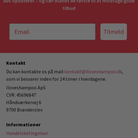
Bliv opdateret – og vær blandt de første til at modtage gode
tilbud
Tilmeld
Kontakt
Du kan kontakte os på mail
kontakt@iloveshampoo.dk
,
som vi besvarer inden for 24 timer i hverdagene.
Iloveshampoo ApS
CVR: 45696847
Håndværkervej 6
9700 Brønderslev
Informationer
Handelsbetingelser