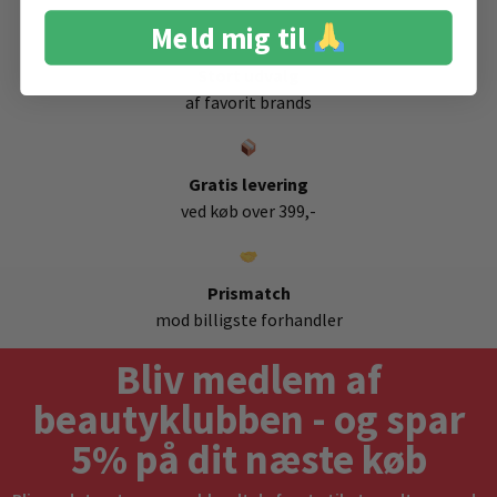
Meld mig til
Stort udvalg
af favorit brands
Gratis levering
ved køb over 399,-
Prismatch
mod billigste forhandler
Bliv medlem af
beautyklubben - og spar
5% på dit næste køb