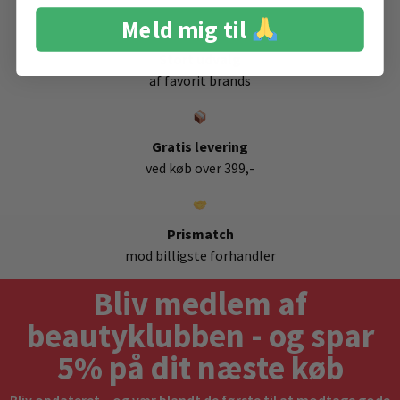
Meld mig til
Stort udvalg
af favorit brands
Gratis levering
ved køb over 399,-
Prismatch
mod billigste forhandler
Bliv medlem af
beautyklubben - og spar
5% på dit næste køb