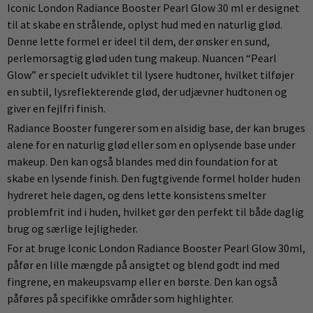
Iconic London Radiance Booster Pearl Glow 30 ml er designet
til at skabe en strålende, oplyst hud med en naturlig glød.
Denne lette formel er ideel til dem, der ønsker en sund,
perlemorsagtig glød uden tung makeup. Nuancen “Pearl
Glow” er specielt udviklet til lysere hudtoner, hvilket tilføjer
en subtil, lysreflekterende glød, der udjævner hudtonen og
giver en fejlfri finish.
Radiance Booster fungerer som en alsidig base, der kan bruges
alene for en naturlig glød eller som en oplysende base under
makeup. Den kan også blandes med din foundation for at
skabe en lysende finish. Den fugtgivende formel holder huden
hydreret hele dagen, og dens lette konsistens smelter
problemfrit ind i huden, hvilket gør den perfekt til både daglig
brug og særlige lejligheder.
For at bruge Iconic London Radiance Booster Pearl Glow 30ml,
påfør en lille mængde på ansigtet og blend godt ind med
fingrene, en makeupsvamp eller en børste. Den kan også
påføres på specifikke områder som highlighter.