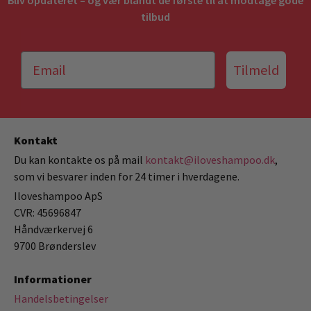
Bliv opdateret – og vær blandt de første til at modtage gode
tilbud
Tilmeld
Kontakt
Du kan kontakte os på mail
kontakt@iloveshampoo.dk
,
som vi besvarer inden for 24 timer i hverdagene.
Iloveshampoo ApS
CVR: 45696847
Håndværkervej 6
9700 Brønderslev
Informationer
Handelsbetingelser