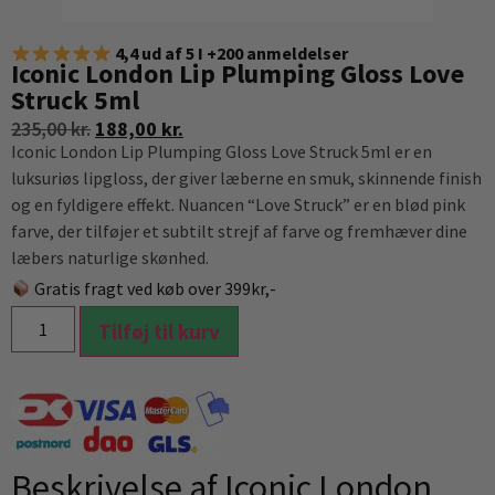
4,4 ud af 5 I +200 anmeldelser
Iconic London Lip Plumping Gloss Love
Struck 5ml
235,00
kr.
188,00
kr.
Iconic London Lip Plumping Gloss Love Struck 5ml er en
luksuriøs lipgloss, der giver læberne en smuk, skinnende finish
og en fyldigere effekt. Nuancen “Love Struck” er en blød pink
farve, der tilføjer et subtilt strejf af farve og fremhæver dine
læbers naturlige skønhed.
Gratis fragt ved køb over 399kr,-
Tilføj til kurv
Beskrivelse af Iconic London