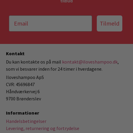
tilbud
Tilmeld
Kontakt
Du kan kontakte os på mail
kontakt@iloveshampoo.dk
,
som vi besvarer inden for 24 timer i hverdagene.
Iloveshampoo ApS
CVR: 45696847
Håndværkervej 6
9700 Brønderslev
Informationer
Handelsbetingelser
Levering, returnering og fortrydelse