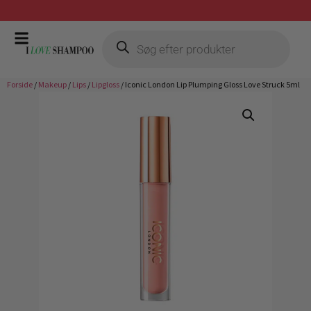
Gratis fragt ved køb over 399,-
Forside
/
Makeup
/
Lips
/
Lipgloss
/ Iconic London Lip Plumping Gloss Love Struck 5ml