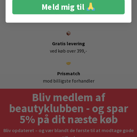
Meld mig til
Stort udvalg
af favorit brands
Gratis levering
ved køb over 399,-
Prismatch
mod billigste forhandler
Bliv medlem af
beautyklubben - og spar
5% på dit næste køb
Bliv opdateret – og vær blandt de første til at modtage gode