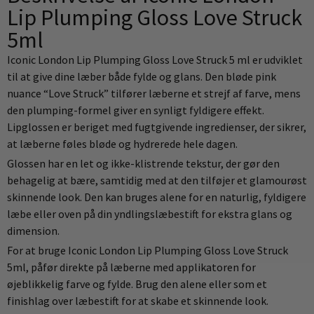
Lip Plumping Gloss Love Struck
5ml
Iconic London Lip Plumping Gloss Love Struck 5 ml er udviklet
til at give dine læber både fylde og glans. Den bløde pink
nuance “Love Struck” tilfører læberne et strejf af farve, mens
den plumping-formel giver en synligt fyldigere effekt.
Lipglossen er beriget med fugtgivende ingredienser, der sikrer,
at læberne føles bløde og hydrerede hele dagen.
Glossen har en let og ikke-klistrende tekstur, der gør den
behagelig at bære, samtidig med at den tilføjer et glamourøst
skinnende look. Den kan bruges alene for en naturlig, fyldigere
læbe eller oven på din yndlingslæbestift for ekstra glans og
dimension.
For at bruge Iconic London Lip Plumping Gloss Love Struck
5ml, påfør direkte på læberne med applikatoren for
øjeblikkelig farve og fylde. Brug den alene eller som et
finishlag over læbestift for at skabe et skinnende look.