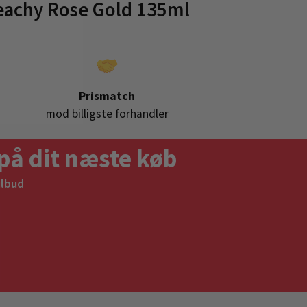
eachy Rose Gold 135ml
Prismatch
mod billigste forhandler
på dit næste køb
ilbud