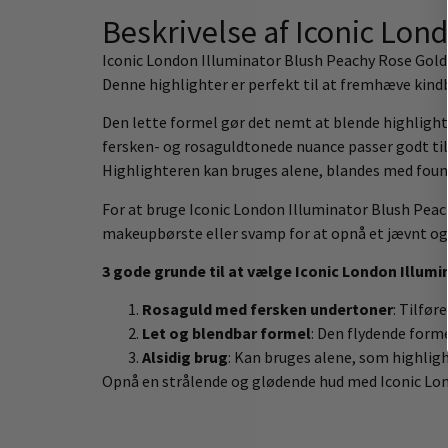
Beskrivelse af Iconic Lo
Iconic London Illuminator Blush Peachy Rose Gold 1
Denne highlighter er perfekt til at fremhæve kindb
Den lette formel gør det nemt at blende highlighter
fersken- og rosaguldtonede nuance passer godt til d
Highlighteren kan bruges alene, blandes med found
For at bruge Iconic London Illuminator Blush Peac
makeupbørste eller svamp for at opnå et jævnt og 
3 gode grunde til at vælge Iconic London Illum
Rosaguld med fersken undertoner
: Tilfør
Let og blendbar formel
: Den flydende forme
Alsidig brug
: Kan bruges alene, som highligh
Opnå en strålende og glødende hud med Iconic Lon