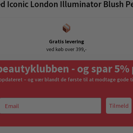
 Iconic London Illuminator Blush P
Gratis levering
ved køb over 399,-
beautyklubben - og spar 5% 
 opdateret – og vær blandt de første til at modtage gode t
Tilmeld