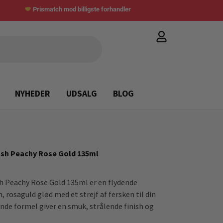
Prismatch mod billigste forhandler
NYHEDER
UDSALG
BLOG
ush Peachy Rose Gold 135ml
h Peachy Rose Gold 135ml er en flydende
m, rosaguld glød med et strejf af fersken til din
nde formel giver en smuk, strålende finish og