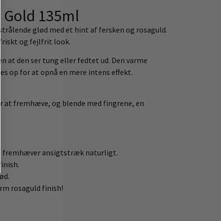
e Gold 135ml
strålende glød med et hint af fersken og rosaguld.
iskt og fejlfrit look.
en at den ser tung eller fedtet ud. Den varme
es op for at opnå en mere intens effekt.
er at fremhæve, og blende med fingrene, en
og fremhæver ansigtstræk naturligt.
inish.
ød.
rm rosaguld finish!