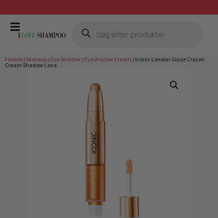
Gratis fragt ved køb over 399,-
Forside
/
Makeup
/
Eye Shadow
/
Eyeshadow Cream
/ Iconic London Glaze Crayon
Cream Shadow Lava