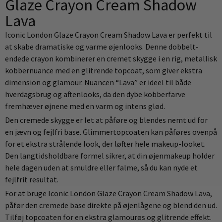
Glaze Crayon Cream Shadow
Lava
Iconic London Glaze Crayon Cream Shadow Lava er perfekt til
at skabe dramatiske og varme øjenlooks. Denne dobbelt-
endede crayon kombinerer en cremet skygge i en rig, metallisk
kobbernuance med en glitrende topcoat, som giver ekstra
dimension og glamour. Nuancen “Lava” er ideel til både
hverdagsbrug og aftenlooks, da den dybe kobberfarve
fremhæver øjnene med en varm og intens glød.
Den cremede skygge er let at påføre og blendes nemt ud for
en jævn og fejlfri base. Glimmertopcoaten kan påføres ovenpå
for et ekstra strålende look, der løfter hele makeup-looket.
Den langtidsholdbare formel sikrer, at din øjenmakeup holder
hele dagen uden at smuldre eller falme, så du kan nyde et
fejlfrit resultat.
For at bruge Iconic London Glaze Crayon Cream Shadow Lava,
påfør den cremede base direkte på øjenlågene og blend den ud.
Tilføj topcoaten for en ekstra glamourøs og glitrende effekt.