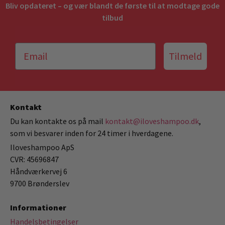
Bliv opdateret – og vær blandt de første til at modtage gode
tilbud
Tilmeld
Kontakt
Du kan kontakte os på mail
kontakt@iloveshampoo.dk
,
som vi besvarer inden for 24 timer i hverdagene.
Iloveshampoo ApS
CVR: 45696847
Håndværkervej 6
9700 Brønderslev
Informationer
Handelsbetingelser