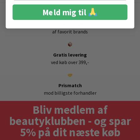
Meld mig til
Stort udvalg
af favorit brands
Gratis levering
ved køb over 399,-
Prismatch
mod billigste forhandler
Bliv medlem af
beautyklubben - og spar
5% på dit næste køb