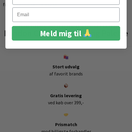
finish, der holder hele dagen!
Email
Anbefalet sammen med Iconic
London Contour Sculpting Palette
Meld mig til
Stort udvalg
af favorit brands
Gratis levering
ved køb over 399,-
Prismatch
mod billigste forhandler