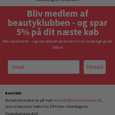
Bliv medlem af
beautyklubben - og spar
5% på dit næste køb
Bliv opdateret – og vær blandt de første til at modtage gode
tilbud
Tilmeld
Kontakt
Du kan kontakte os på mail
kontakt@iloveshampoo.dk
,
som vi besvarer inden for 24 timer i hverdagene.
Iloveshampoo ApS