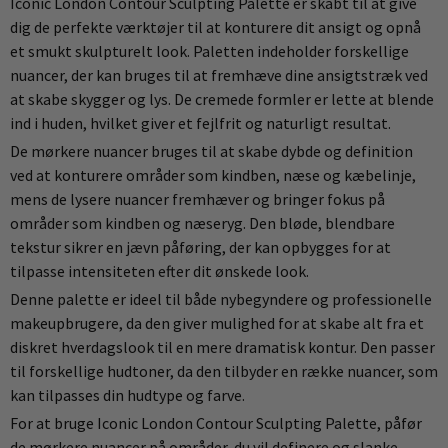
Iconic London Contour Sculpting Palette er skabt til at give
dig de perfekte værktøjer til at konturere dit ansigt og opnå
et smukt skulpturelt look. Paletten indeholder forskellige
nuancer, der kan bruges til at fremhæve dine ansigtstræk ved
at skabe skygger og lys. De cremede formler er lette at blende
ind i huden, hvilket giver et fejlfrit og naturligt resultat.
De mørkere nuancer bruges til at skabe dybde og definition
ved at konturere områder som kindben, næse og kæbelinje,
mens de lysere nuancer fremhæver og bringer fokus på
områder som kindben og næseryg. Den bløde, blendbare
tekstur sikrer en jævn påføring, der kan opbygges for at
tilpasse intensiteten efter dit ønskede look.
Denne palette er ideel til både nybegyndere og professionelle
makeupbrugere, da den giver mulighed for at skabe alt fra et
diskret hverdagslook til en mere dramatisk kontur. Den passer
til forskellige hudtoner, da den tilbyder en række nuancer, som
kan tilpasses din hudtype og farve.
For at bruge Iconic London Contour Sculpting Palette, påfør
de mørkere nuancer på områder, du vil definere og slanke,