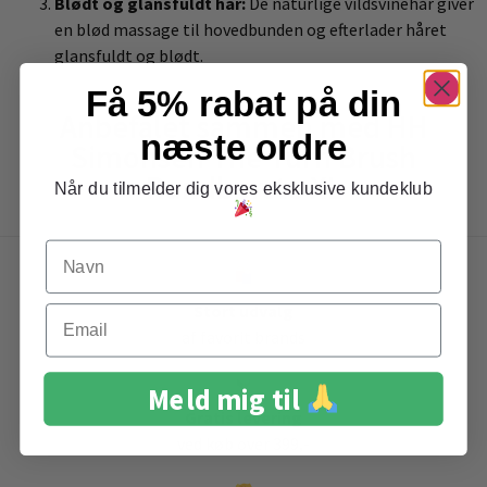
Blødt og glansfuldt hår:
De naturlige vildsvinehår giver
en blød massage til hovedbunden og efterlader håret
glansfuldt og blødt.
Få 5% rabat på din
Anbefalet sammen med HH
næste ordre
Simonsen The Turn Brush
Rundbørste XL
Når du tilmelder dig vores eksklusive kundeklub
Navn
Stort udvalg
Email
af favorit brands
Meld mig til
Gratis levering
ved køb over 399,-