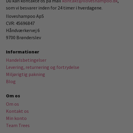
Du kan kontakte os på mail
kontakt@iloveshampoo.dk
,
som vi besvarer inden for 24 timer i hverdagene.
Iloveshampoo ApS
CVR: 45696847
Håndværkervej 6
9700 Brønderslev
Informationer
Handelsbetingelser
Levering, returnering og fortrydelse
Miljørigtig pakning
Blog
Om os
Om os
Kontakt os
Min konto
Team Trees