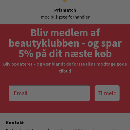
Prismatch
mod billigste forhandler
Bliv medlem af
beautyklubben - og spar
5% på dit næste køb
Bliv opdateret – og vær blandt de første til at modtage gode
tilbud
Tilmeld
Kontakt