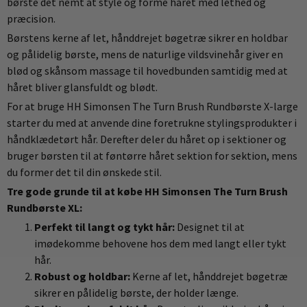
børste det nemt at style og forme håret med lethed og
præcision.
Børstens kerne af let, hånddrejet bøgetræ sikrer en holdbar
og pålidelig børste, mens de naturlige vildsvinehår giver en
blød og skånsom massage til hovedbunden samtidig med at
håret bliver glansfuldt og blødt.
For at bruge HH Simonsen The Turn Brush Rundbørste X-large
starter du med at anvende dine foretrukne stylingsprodukter i
håndklædetørt hår. Derefter deler du håret op i sektioner og
bruger børsten til at føntørre håret sektion for sektion, mens
du former det til din ønskede stil.
Tre gode grunde til at købe HH Simonsen The Turn Brush
Rundbørste XL:
Perfekt til langt og tykt hår:
Designet til at
imødekomme behovene hos dem med langt eller tykt
hår.
Robust og holdbar:
Kerne af let, hånddrejet bøgetræ
sikrer en pålidelig børste, der holder længe.