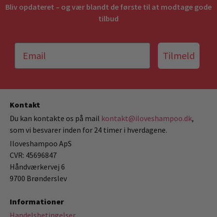
Bliv opdateret – og vær blandt de første til at modtage gode
tilbud
Tilmeld
Kontakt
Du kan kontakte os på mail
kontakt@iloveshampoo.dk
,
som vi besvarer inden for 24 timer i hverdagene.
Iloveshampoo ApS
CVR: 45696847
Håndværkervej 6
9700 Brønderslev
Informationer
Handelsbetingelser