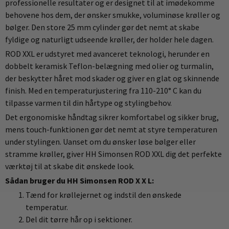
professionelle resultater og er designet til at imødekomme
behovene hos dem, der ønsker smukke, voluminøse krøller og
bølger. Den store 25 mm cylinder gør det nemt at skabe
fyldige og naturligt udseende krøller, der holder hele dagen.
ROD XXL er udstyret med avanceret teknologi, herunder en
dobbelt keramisk Teflon-belægning med olier og turmalin,
der beskytter håret mod skader og giver en glat og skinnende
finish. Med en temperaturjustering fra 110-210° C kan du
tilpasse varmen til din hårtype og stylingbehov.
Det ergonomiske håndtag sikrer komfortabel og sikker brug,
mens touch-funktionen gør det nemt at styre temperaturen
under stylingen. Uanset om du ønsker løse bølger eller
stramme krøller, giver HH Simonsen ROD XXL dig det perfekte
værktøj til at skabe dit ønskede look.
Sådan bruger du HH Simonsen ROD X X L:
Tænd for krøllejernet og indstil den ønskede
temperatur.
Del dit tørre hår op i sektioner.