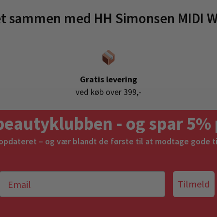
et sammen med HH Simonsen MIDI W
Gratis levering
ved køb over 399,-
beautyklubben - og spar 5% 
 opdateret – og vær blandt de første til at modtage gode t
Tilmeld