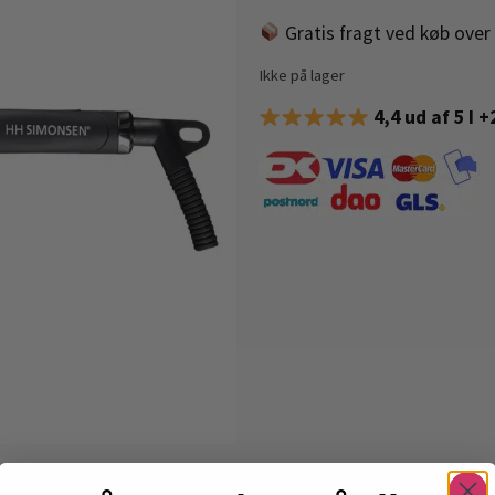
Gratis fragt ved køb over 
Ikke på lager
4,4 ud af 5 I 