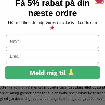
Få 5% rabat på din
en MIDI Waver VS5
næste ordre
ligt stylingværktøj; det er din nøgle til smukke, definerede bøl
ling, som beskytter håret mod skader og giver et glansfuldt res
Når du tilmelder dig vores eksklusive kundeklub
e, fra fint og sart til kraftigt og uregerligt hår.
ns ergonomiske design. Den er let at holde og bruge, selv for nybe
Navn
ning giver dig frihed til at bevæge dig rundt, mens du arbejder på di
 med at dele dit hår op i sektioner. Placer en sektion mellem va
Email
l du har bølget hele håret. For et mere afslappet look, børst fors
 og lange frisurer og giver dig mulighed for at eksperimentere med
ger, vil du opleve en fantastisk holdbarhed og et naturligt, sundt 
Meld mig til
Waver VS5:
tter håret mod varmeskader og efterlader det glansfuldt og sund
pvarmning gør det nemt for alle at skabe professionelle frisure
ghed gør det muligt at skabe mange forskellige bølgede looks til