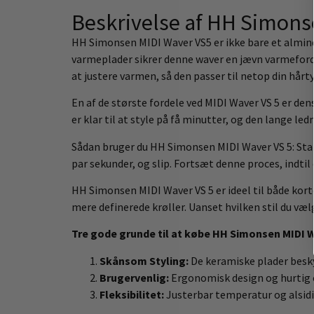
Beskrivelse af HH Simons
HH Simonsen MIDI Waver VS5 er ikke bare et alminde
varmeplader sikrer denne waver en jævn varmeforde
at justere varmen, så den passer til netop din hårtyp
En af de største fordele ved MIDI Waver VS 5 er de
er klar til at style på få minutter, og den lange led
Sådan bruger du HH Simonsen MIDI Waver VS 5: Start
par sekunder, og slip. Fortsæt denne proces, indti
HH Simonsen MIDI Waver VS 5 er ideel til både korte
mere definerede krøller. Uanset hvilken stil du væl
Tre gode grunde til at købe HH Simonsen MIDI 
Skånsom Styling:
De keramiske plader besky
Brugervenlig:
Ergonomisk design og hurtig o
Fleksibilitet:
Justerbar temperatur og alsidi