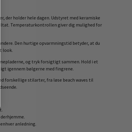
ger, der holder hele dagen. Udstyret med keramiske
ultat. Temperaturkontrollen giver dig mulighed for
gyndere. Den hurtige opvarmningstid betyder, at du
t look.
rmepladerne, og tryk forsigtigt sammen. Hold i et
igtigt igennem bølgerne med fingrene.
 forskellige stilarter, fra løse beach waves til
udseende.
t.
r derhjemme.
 enhver anledning.