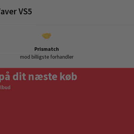
aver VS5
Prismatch
mod billigste forhandler
på dit næste køb
ilbud