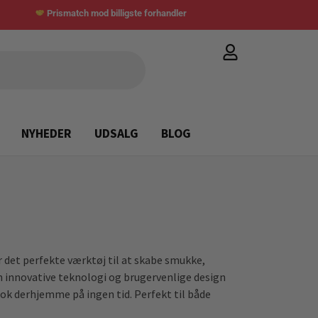
Prismatch mod billigste forhandler
NYHEDER
UDSALG
BLOG
det perfekte værktøj til at skabe smukke,
in innovative teknologi og brugervenlige design
ook derhjemme på ingen tid. Perfekt til både