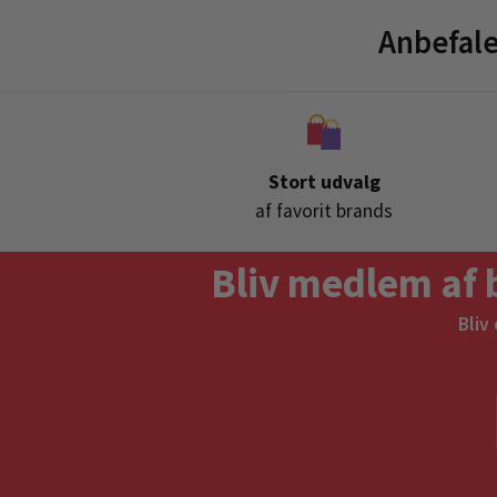
Anbefal
Stort udvalg
af favorit brands
Bliv medlem af 
Bliv