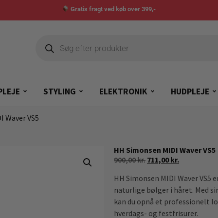
Gratis fragt ved køb over 399,-
PLEJE
STYLING
ELEKTRONIK
HUDPLEJE
I Waver VS5
HH Simonsen MIDI Waver VS5
900,00
kr.
711,00
kr.
HH Simonsen MIDI Waver VS5 er 
naturlige bølger i håret. Med s
kan du opnå et professionelt l
hverdags- og festfrisurer.