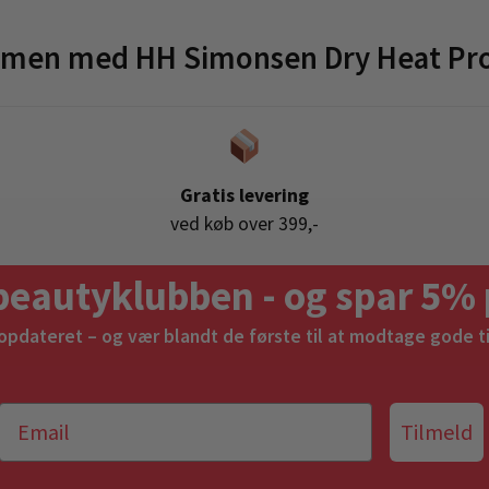
mmen med HH Simonsen Dry Heat Pro
Gratis levering
ved køb over 399,-
beautyklubben - og spar 5% 
 opdateret – og vær blandt de første til at modtage gode t
Tilmeld