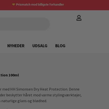
Prismatch mod billigste forhandler
NYHEDER
UDSALG
BLOG
tion 100ml
er med HH Simonsen Dry Heat Protection. Denne
, der beskytter håret mod varme stylingværktøjer,
 naturlige glans og blødhed.