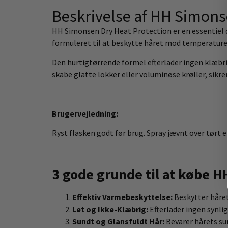
Beskrivelse af HH Simons
HH Simonsen Dry Heat Protection er en essentiel del
formuleret til at beskytte håret mod temperaturer 
Den hurtigtørrende formel efterlader ingen klæbrig
skabe glatte lokker eller voluminøse krøller, sikr
Brugervejledning:
Ryst flasken godt før brug. Spray jævnt over tørt e
3 gode grunde til at købe H
Effektiv Varmebeskyttelse:
Beskytter håret
Let og Ikke-Klæbrig:
Efterlader ingen synli
Sundt og Glansfuldt Hår:
Bevarer hårets sun