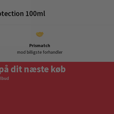
tection 100ml
Prismatch
mod billigste forhandler
på dit næste køb
ilbud