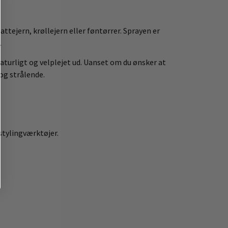
ttejern, krøllejern eller føntørrer. Sprayen er
.
naturligt og velplejet ud. Uanset om du ønsker at
og strålende.
stylingværktøjer.