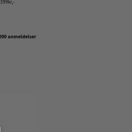
399kr,-
+200 anmeldelser