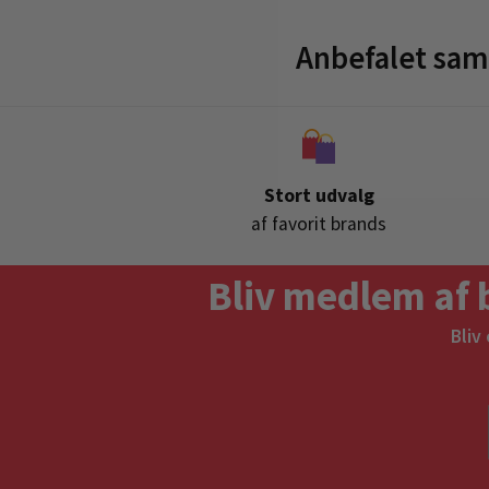
Anbefalet sa
Stort udvalg
af favorit brands
Bliv medlem af 
Bliv