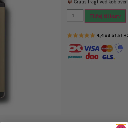
Gratis fragt ved køb over 
Tilføj til kurv
4,4 ud af 5 I 