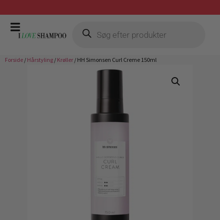
Gratis fragt ved køb over 399,-
Forside
/
Hårstyling
/
Krøller
/ HH Simonsen Curl Creme 150ml