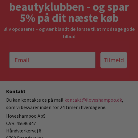
beautyklubben - og spar
5% på dit næste køb
Bliv opdateret – og vær blandt de første til at modtage gode
tilbud
Tilmeld
Kontakt
Du kan kontakte os på mail
kontakt@iloveshampoo.dk
,
som vi besvarer inden for 24 timer i hverdagene.
Iloveshampoo ApS
CVR: 45696847
Håndværkervej 6