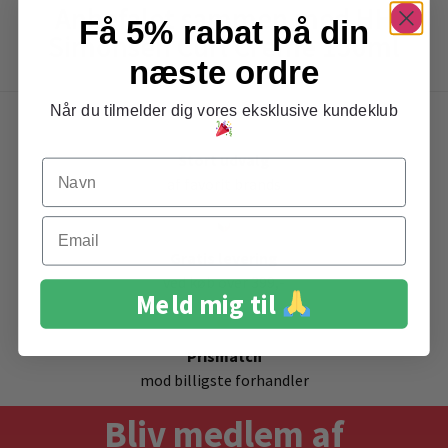
Anbefalet sammen med HH
Få 5% rabat på din
Simonsen Curl Creme 150ml
næste ordre
Når du tilmelder dig vores eksklusive kundeklub
Stort udvalg
Navn
af favorit brands
Email
Gratis levering
ved køb over 399,-
Meld mig til
Prismatch
mod billigste forhandler
Bliv medlem af