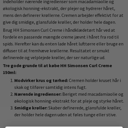
indeholder nærende ingredienser som macadamiaolie og
økologisk honning-ekstrakt, der plejer og hydrerer håret,
mens den definerer krøllerne. Cremen arbejder effektivt for at
give dig smidige, glansfulde krøller, der holder hele dagen.
Brug HH Simonsen Curl Creme i håndklædetørt hår ved at
fordele en passende mængde creme jævnt i håret fra rod til
spids. Herefter kan du enten lade håret lufttørre eller bruge en
diffuser til at fremhæve krøllerne. Resultatet er smukt
definerede og velplejede krøller, der ser naturlige ud.
Tre gode grunde til at købe HH Simonsen Curl Creme
150ml:
Modvirker krus og tørhed:
Cremen holder kruset hår i
skak og tilfører samtidig intens fugt.
Nærende ingredienser:
Beriget med macadamiaolie og
økologisk honning-ekstrakt for at pleje og styrke håret.
Smidige krøller:
Skaber definerede, glansfulde krøller,
der holder hele dagen uden at føles tunge eller stive.