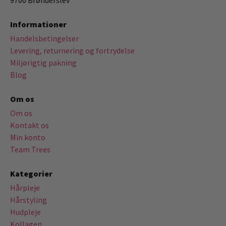
9700 Brønderslev
Informationer
Handelsbetingelser
Levering, returnering og fortrydelse
Miljørigtig pakning
Blog
Om os
Om os
Kontakt os
Min konto
Team Trees
Kategorier
Hårpleje
Hårstyling
Hudpleje
Kollagen