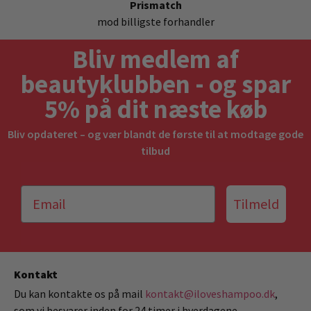
Prismatch
mod billigste forhandler
Bliv medlem af
beautyklubben - og spar
5% på dit næste køb
Bliv opdateret – og vær blandt de første til at modtage gode
tilbud
Tilmeld
Kontakt
Du kan kontakte os på mail
kontakt@iloveshampoo.dk
,
som vi besvarer inden for 24 timer i hverdagene.