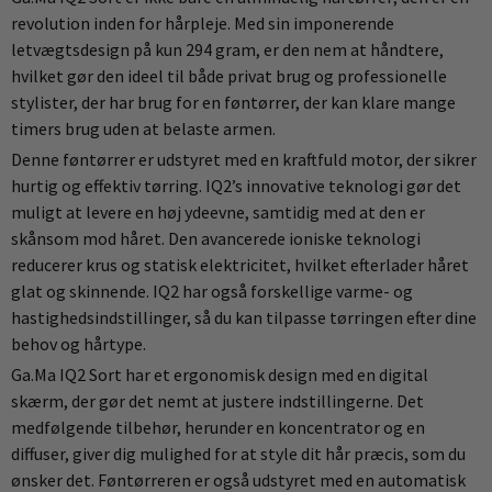
revolution inden for hårpleje. Med sin imponerende
letvægtsdesign på kun 294 gram, er den nem at håndtere,
hvilket gør den ideel til både privat brug og professionelle
stylister, der har brug for en føntørrer, der kan klare mange
timers brug uden at belaste armen.
Denne føntørrer er udstyret med en kraftfuld motor, der sikrer
hurtig og effektiv tørring. IQ2’s innovative teknologi gør det
muligt at levere en høj ydeevne, samtidig med at den er
skånsom mod håret. Den avancerede ioniske teknologi
reducerer krus og statisk elektricitet, hvilket efterlader håret
glat og skinnende. IQ2 har også forskellige varme- og
hastighedsindstillinger, så du kan tilpasse tørringen efter dine
behov og hårtype.
Ga.Ma IQ2 Sort har et ergonomisk design med en digital
skærm, der gør det nemt at justere indstillingerne. Det
medfølgende tilbehør, herunder en koncentrator og en
diffuser, giver dig mulighed for at style dit hår præcis, som du
ønsker det. Føntørreren er også udstyret med en automatisk