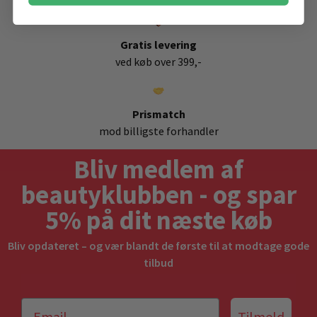
Gratis levering
ved køb over 399,-
Prismatch
mod billigste forhandler
Bliv medlem af
beautyklubben - og spar
5% på dit næste køb
Bliv opdateret – og vær blandt de første til at modtage gode
tilbud
Tilmeld