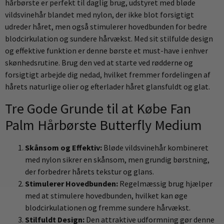
hårbørste er perfekt til daglig brug, udstyret med bløde
vildsvinehår blandet med nylon, der ikke blot forsigtigt
udreder håret, men også stimulerer hovedbunden for bedre
blodcirkulation og sundere hårvækst. Med sit stilfulde design
og effektive funktion er denne børste et must-have i enhver
skønhedsrutine. Brug den ved at starte ved rødderne og
forsigtigt arbejde dig nedad, hvilket fremmer fordelingen af
hårets naturlige olier og efterlader håret glansfuldt og glat.
Tre Gode Grunde til at Købe Fan
Palm Hårbørste Butterfly Medium
Skånsom og Effektiv:
Bløde vildsvinehår kombineret
med nylon sikrer en skånsom, men grundig børstning,
der forbedrer hårets tekstur og glans.
Stimulerer Hovedbunden:
Regelmæssig brug hjælper
med at stimulere hovedbunden, hvilket kan øge
blodcirkulationen og fremme sundere hårvækst.
Stilfuldt Design:
Den attraktive udformning gør denne