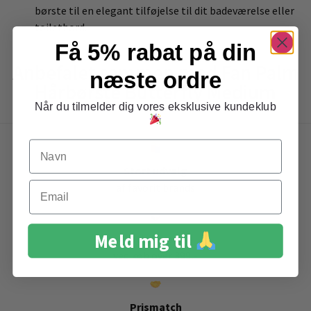
børste til en elegant tilføjelse til dit badeværelse eller
toiletbord.
Få 5% rabat på din
Anbefalet sammen med Fan Palm
næste ordre
Hårbørste Butterfly Medium
Når du tilmelder dig vores eksklusive kundeklub
Navn
Stort udvalg
Email
af favorit brands
Meld mig til
Gratis levering
ved køb over 399,-
Prismatch