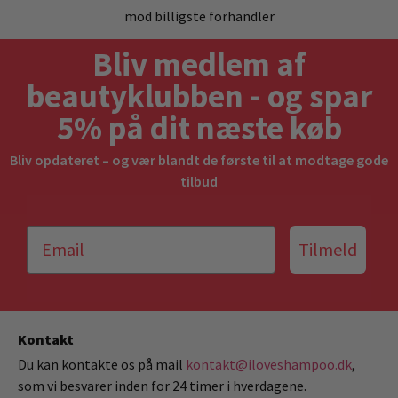
mod billigste forhandler
Bliv medlem af
beautyklubben - og spar
5% på dit næste køb
Bliv opdateret – og vær blandt de første til at modtage gode
tilbud
Tilmeld
Kontakt
Du kan kontakte os på mail
kontakt@iloveshampoo.dk
,
som vi besvarer inden for 24 timer i hverdagene.