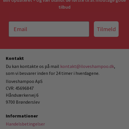
Bliv opdateret – og vær blandt de første til at modtage gode
tilbud
Tilmeld
Kontakt
Du kan kontakte os på mail
kontakt@iloveshampoo.dk
,
som vi besvarer inden for 24 timer i hverdagene.
Iloveshampoo ApS
CVR: 45696847
Håndværkervej 6
9700 Brønderslev
Informationer
Handelsbetingelser