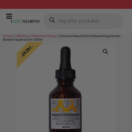
Gratis fragt ved køb over 399,-
Forside
/
Hårpleje
/
Hårbehandlinger
/ Davines NaturalTech Nourishing Keratin
Booster Superactive 100ml
262kr.