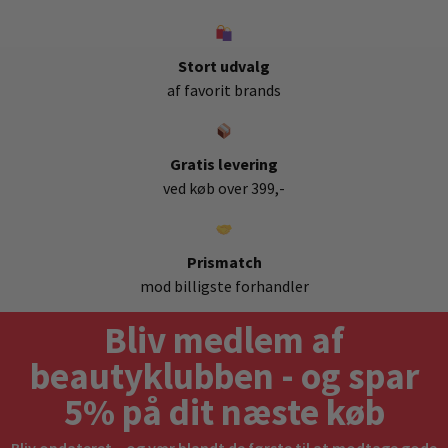
Stort udvalg
af favorit brands
Gratis levering
ved køb over 399,-
Prismatch
mod billigste forhandler
Bliv medlem af
beautyklubben - og spar
5% på dit næste køb