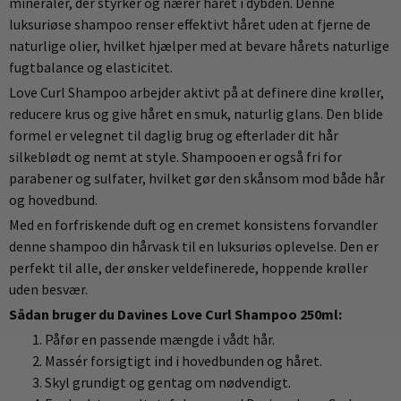
mineraler, der styrker og nærer håret i dybden. Denne
luksuriøse shampoo renser effektivt håret uden at fjerne de
naturlige olier, hvilket hjælper med at bevare hårets naturlige
fugtbalance og elasticitet.
Love Curl Shampoo arbejder aktivt på at definere dine krøller,
reducere krus og give håret en smuk, naturlig glans. Den blide
formel er velegnet til daglig brug og efterlader dit hår
silkeblødt og nemt at style. Shampooen er også fri for
parabener og sulfater, hvilket gør den skånsom mod både hår
og hovedbund.
Med en forfriskende duft og en cremet konsistens forvandler
denne shampoo din hårvask til en luksuriøs oplevelse. Den er
perfekt til alle, der ønsker veldefinerede, hoppende krøller
uden besvær.
Sådan bruger du Davines Love Curl Shampoo 250ml:
Påfør en passende mængde i vådt hår.
Massér forsigtigt ind i hovedbunden og håret.
Skyl grundigt og gentag om nødvendigt.