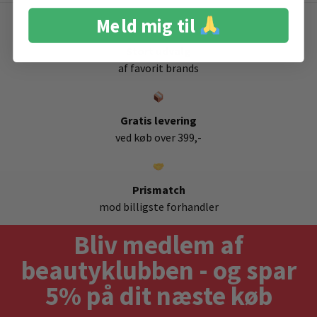
Meld mig til
Stort udvalg
af favorit brands
Gratis levering
ved køb over 399,-
Prismatch
mod billigste forhandler
Bliv medlem af
beautyklubben - og spar
5% på dit næste køb