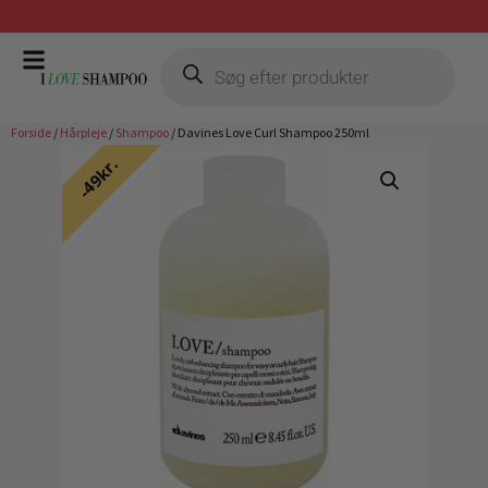
Gratis fragt ved køb over 399,-
Forside
/
Hårpleje
/
Shampoo
/ Davines Love Curl Shampoo 250ml
49kr.