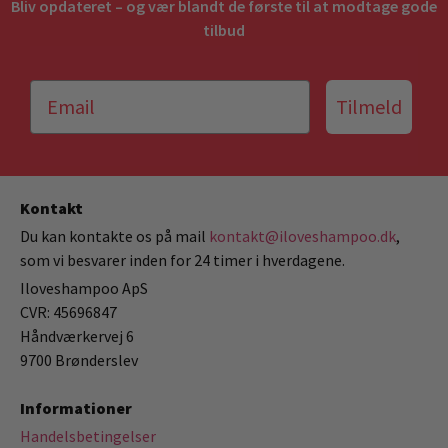
Bliv opdateret – og vær blandt de første til at modtage gode
tilbud
Tilmeld
Kontakt
Du kan kontakte os på mail
kontakt@iloveshampoo.dk
,
som vi besvarer inden for 24 timer i hverdagene.
Iloveshampoo ApS
CVR: 45696847
Håndværkervej 6
9700 Brønderslev
Informationer
Handelsbetingelser