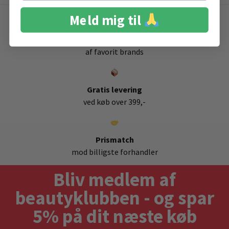
Meld mig til
Stort udvalg
af favorit brands
Gratis levering
ved køb over 399,-
Prismatch
mod billigste forhandler
Bliv medlem af
beautyklubben - og spar
5% på dit næste køb