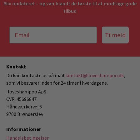
Bliv opdateret – og vær blandt de første til at modtage gode
tilbud
Tilmeld
Kontakt
Du kan kontakte os på mail
kontakt@iloveshampoo.dk
,
som vi besvarer inden for 24 timer i hverdagene.
Iloveshampoo ApS
CVR: 45696847
Håndværkervej 6
9700 Brønderslev
Informationer
Handelsbetingelser