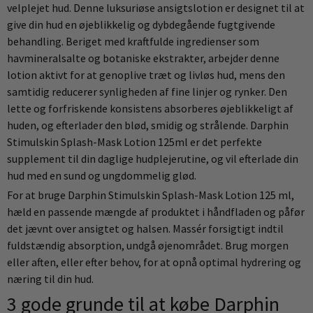
velplejet hud. Denne luksuriøse ansigtslotion er designet til at
give din hud en øjeblikkelig og dybdegående fugtgivende
behandling. Beriget med kraftfulde ingredienser som
havmineralsalte og botaniske ekstrakter, arbejder denne
lotion aktivt for at genoplive træt og livløs hud, mens den
samtidig reducerer synligheden af fine linjer og rynker. Den
lette og forfriskende konsistens absorberes øjeblikkeligt af
huden, og efterlader den blød, smidig og strålende. Darphin
Stimulskin Splash-Mask Lotion 125ml er det perfekte
supplement til din daglige hudplejerutine, og vil efterlade din
hud med en sund og ungdommelig glød.
For at bruge Darphin Stimulskin Splash-Mask Lotion 125 ml,
hæld en passende mængde af produktet i håndfladen og påfør
det jævnt over ansigtet og halsen. Massér forsigtigt indtil
fuldstændig absorption, undgå øjenområdet. Brug morgen
eller aften, eller efter behov, for at opnå optimal hydrering og
næring til din hud.
3 gode grunde til at købe Darphin