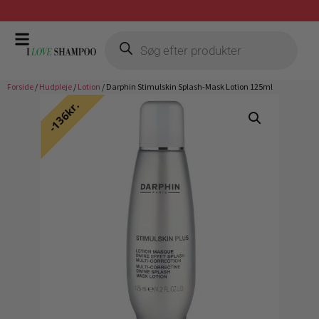
Gratis fragt ved køb over 399,-
Forside
/
Hudpleje
/
Lotion
/ Darphin Stimulskin Splash-Mask Lotion 125ml
136kr.