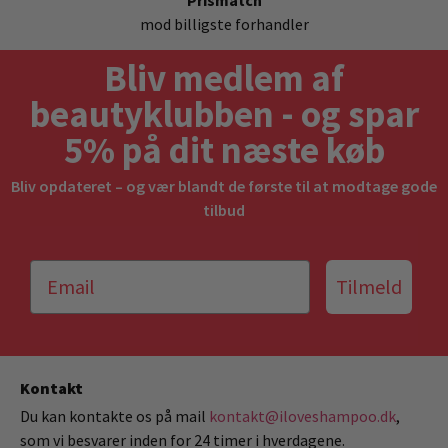
Prismatch
mod billigste forhandler
Bliv medlem af
beautyklubben - og spar
5% på dit næste køb
Bliv opdateret – og vær blandt de første til at modtage gode
tilbud
Tilmeld
Kontakt
Du kan kontakte os på mail
kontakt@iloveshampoo.dk
,
som vi besvarer inden for 24 timer i hverdagene.