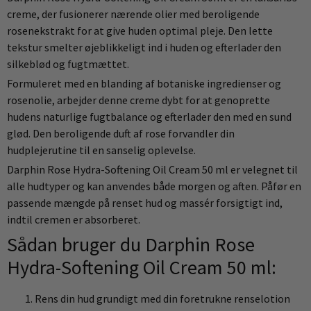
creme, der fusionerer nærende olier med beroligende
rosenekstrakt for at give huden optimal pleje. Den lette
tekstur smelter øjeblikkeligt ind i huden og efterlader den
silkeblød og fugtmættet.
Formuleret med en blanding af botaniske ingredienser og
rosenolie, arbejder denne creme dybt for at genoprette
hudens naturlige fugtbalance og efterlader den med en sund
glød. Den beroligende duft af rose forvandler din
hudplejerutine til en sanselig oplevelse.
Darphin Rose Hydra-Softening Oil Cream 50 ml er velegnet til
alle hudtyper og kan anvendes både morgen og aften. Påfør en
passende mængde på renset hud og massér forsigtigt ind,
indtil cremen er absorberet.
Sådan bruger du Darphin Rose
Hydra-Softening Oil Cream 50 ml:
Rens din hud grundigt med din foretrukne renselotion