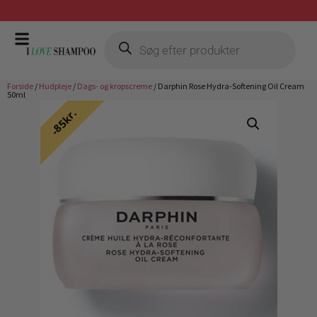
Gratis fragt ved køb over 399,-
Forside
/
Hudpleje
/
Dags- og kropscreme
/ Darphin Rose Hydra-Softening Oil Cream
50ml
85kr.