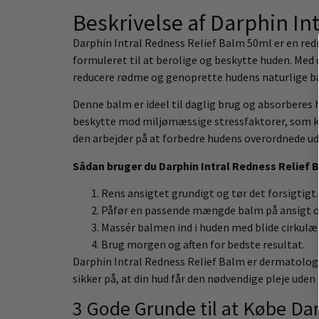
Beskrivelse af Darphin In
Darphin Intral Redness Relief Balm 50ml er en redni
formuleret til at berolige og beskytte huden. Med
reducere rødme og genoprette hudens naturlige b
Denne balm er ideel til daglig brug og absorberes 
beskytte mod miljømæssige stressfaktorer, som kan
den arbejder på at forbedre hudens overordnede ud
Sådan bruger du Darphin Intral Redness Relief 
Rens ansigtet grundigt og tør det forsigtigt.
Påfør en passende mængde balm på ansigt o
Massér balmen ind i huden med blide cirkulæ
Brug morgen og aften for bedste resultat.
Darphin Intral Redness Relief Balm er dermatologi
sikker på, at din hud får den nødvendige pleje uden i
3 Gode Grunde til at Købe Da