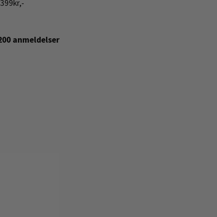
399kr,-
+200 anmeldelser