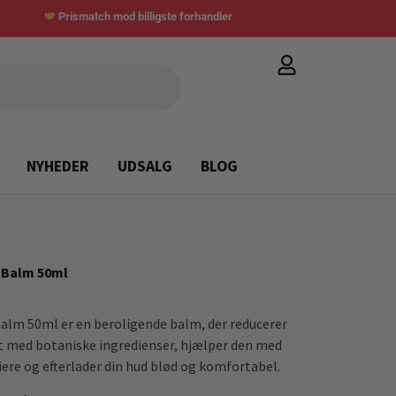
Prismatch mod billigste forhandler
NYHEDER
UDSALG
BLOG
f Balm 50ml
Balm 50ml er en beroligende balm, der reducerer
t med botaniske ingredienser, hjælper den med
iere og efterlader din hud blød og komfortabel.