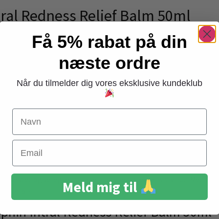
tral Redness Relief Balm 50ml
ngsplanke for sensitiv hud, der lider af rødme og irritation. Denn
Få 5% rabat på din
 dens unikke blanding af beroligende ingredienser som kamille, pæ
alance.
næste ordre
hurtigt uden at efterlade en fedtet fornemmelse. Den styrker hude
Når du tilmelder dig vores eksklusive kundeklub
 forværre rødme og irritation. Dens rige og cremede konsistens gi
seende over tid.
Navn
Balm 50ml:
g hals.
Email
re bevægelser.
sk testet og velegnet til alle hudtyper, især sensitiv hud. Med 
Meld mig til
rritation.
rphin Intral Redness Relief Balm 50ml