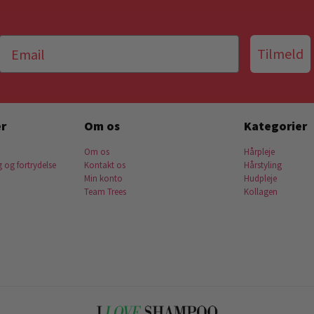
Tilmeld
r
Om os
Kategorier
Om os
Hårpleje
g og fortrydelse
Kontakt os
Hårstyling
Min konto
Hudpleje
Team Trees
Kollagen