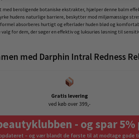
 med beroligende botaniske ekstrakter, hjælper denne balm effekt
rke hudens naturlige barriere, beskytter mod miljømæssige stres
formel absorberes hurtigt og efterlader huden blød og komforta
valg for dem, der søger en effektiv og luksuriøs løsning til sensi
men med Darphin Intral Redness Re
Gratis levering
ved køb over 399,-
beautyklubben - og spar 5% 
 opdateret – og vær blandt de første til at modtage gode t