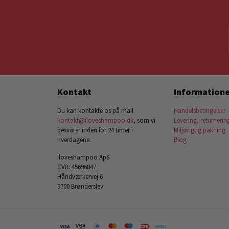
Kontakt
Informatione
Du kan kontakte os på mail
Handelsbetingelser
kontakt@iloveshampoo.dk
, som vi
Levering, returnerin
besvarer inden for 24 timer i
Miljørigtig pakning
hverdagene.
Blog
Iloveshampoo ApS
CVR: 45696847
Håndværkervej 6
9700 Brønderslev