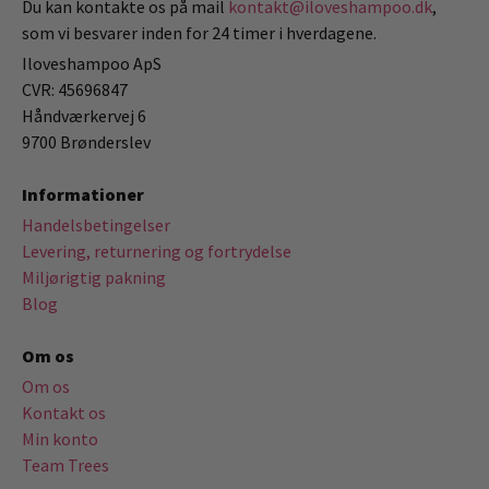
Du kan kontakte os på mail
kontakt@iloveshampoo.dk
,
som vi besvarer inden for 24 timer i hverdagene.
Iloveshampoo ApS
CVR: 45696847
Håndværkervej 6
9700 Brønderslev
Informationer
Handelsbetingelser
Levering, returnering og fortrydelse
Miljørigtig pakning
Blog
Om os
Om os
Kontakt os
Min konto
Team Trees