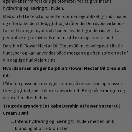
egenskaber fra forskellige blomster for at give intens
hydrering og næring til huden.
Med sin lette tekstur smelter cremen øjeblikkeligt ind i huden
og efterlader den blød, glat og strålende. Den dybdevirkende
formel trænger dybt ind i huden, hvilket gør den ideel til at
genoplive og fornye selv den mest tørre og trætte hud.
Darphin 8 Flower Nectar Oil Cream 30 ml er velegnet til alle
hudtyper og kan anvendes både morgen og aften som en del af
din daglige hudplejerutine.
Hvordan man bruger Darphin 8 Flower Nectar Oil Cream 30
ml:
Påfør en passende mængde creme på renset hud og massér
forsigtigt ind, indtil den er absorberet. Brug både morgen og
aften eller efter behov.
Tre gode grunde til at købe Darphin 8 Flower Nectar Oil
Cream 30ml:
Intens hydrering og næring til huden med en unik
blanding af otte blomster.