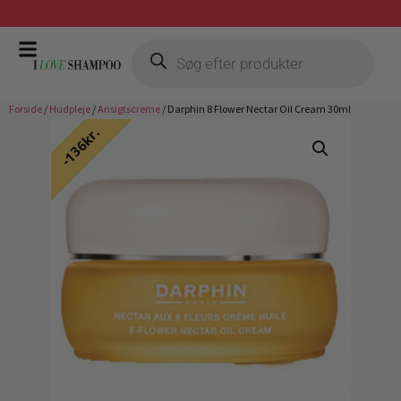
Gratis fragt ved køb over 399,-
Forside
/
Hudpleje
/
Ansigtscreme
/ Darphin 8 Flower Nectar Oil Cream 30ml
136kr.