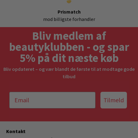
Prismatch
mod billigste forhandler
Bliv medlem af
beautyklubben - og spar
5% på dit næste køb
Bliv opdateret – og vær blandt de første til at modtage gode
tilbud
Tilmeld
Kontakt