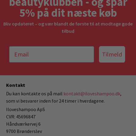
beautyklubben - og spar
5% på dit næste køb
Bliv opdateret – og vær blandt de første til at modtage gode
tilbud
Tilmeld
Kontakt
Du kan kontakte os på mail
kontakt@iloveshampoo.dk
,
som vi besvarer inden for 24 timer i hverdagene.
Iloveshampoo ApS
CVR: 45696847
Håndværkervej 6
9700 Brønderslev