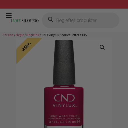
Prismatch mod billigste forhandler
Forside
/
Negle
/
Neglelak
/ CND Vinylux Scarlet Letter #145
25kr.