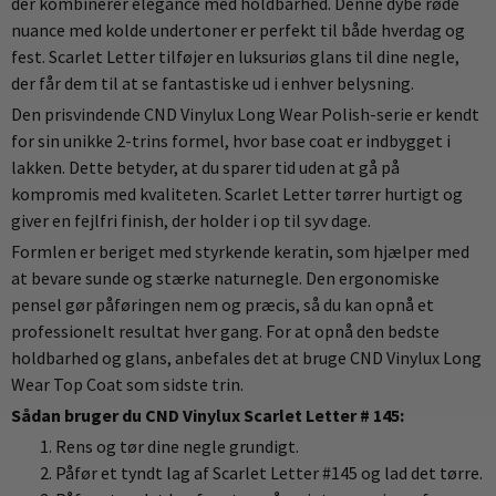
der kombinerer elegance med holdbarhed. Denne dybe røde
nuance med kolde undertoner er perfekt til både hverdag og
fest. Scarlet Letter tilføjer en luksuriøs glans til dine negle,
der får dem til at se fantastiske ud i enhver belysning.
Den prisvindende CND Vinylux Long Wear Polish-serie er kendt
for sin unikke 2-trins formel, hvor base coat er indbygget i
lakken. Dette betyder, at du sparer tid uden at gå på
kompromis med kvaliteten. Scarlet Letter tørrer hurtigt og
giver en fejlfri finish, der holder i op til syv dage.
Formlen er beriget med styrkende keratin, som hjælper med
at bevare sunde og stærke naturnegle. Den ergonomiske
pensel gør påføringen nem og præcis, så du kan opnå et
professionelt resultat hver gang. For at opnå den bedste
holdbarhed og glans, anbefales det at bruge CND Vinylux Long
Wear Top Coat som sidste trin.
Sådan bruger du CND Vinylux Scarlet Letter # 145:
Rens og tør dine negle grundigt.
Påfør et tyndt lag af Scarlet Letter #145 og lad det tørre.