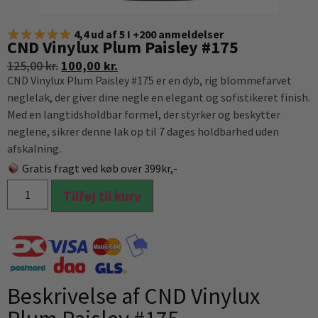
4,4 ud af 5 I +200 anmeldelser
CND Vinylux Plum Paisley #175
125,00
kr.
100,00
kr.
CND Vinylux Plum Paisley #175 er en dyb, rig blommefarvet
neglelak, der giver dine negle en elegant og sofistikeret finish.
Med en langtidsholdbar formel, der styrker og beskytter
neglene, sikrer denne lak op til 7 dages holdbarhed uden
afskalning.
Gratis fragt ved køb over 399kr,-
Tilføj til kurv
Beskrivelse af CND Vinylux