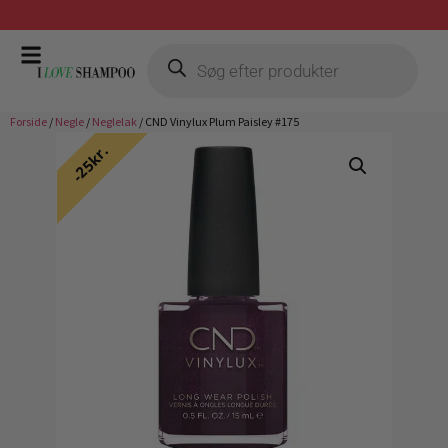
Gratis fragt ved køb over 399,-
Forside
/
Negle
/
Neglelak
/ CND Vinylux Plum Paisley #175
25kr.