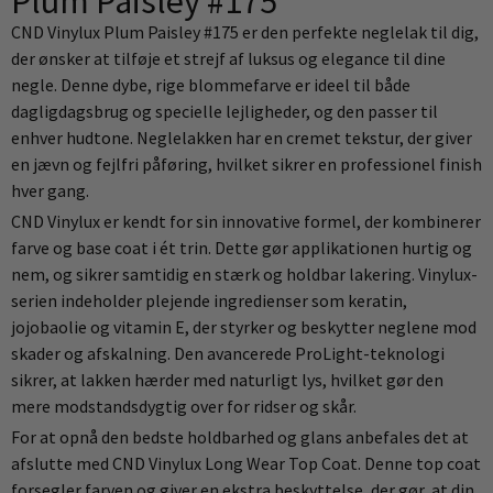
Plum Paisley #175
CND Vinylux Plum Paisley #175 er den perfekte neglelak til dig,
der ønsker at tilføje et strejf af luksus og elegance til dine
negle. Denne dybe, rige blommefarve er ideel til både
dagligdagsbrug og specielle lejligheder, og den passer til
enhver hudtone. Neglelakken har en cremet tekstur, der giver
en jævn og fejlfri påføring, hvilket sikrer en professionel finish
hver gang.
CND Vinylux er kendt for sin innovative formel, der kombinerer
farve og base coat i ét trin. Dette gør applikationen hurtig og
nem, og sikrer samtidig en stærk og holdbar lakering. Vinylux-
serien indeholder plejende ingredienser som keratin,
jojobaolie og vitamin E, der styrker og beskytter neglene mod
skader og afskalning. Den avancerede ProLight-teknologi
sikrer, at lakken hærder med naturligt lys, hvilket gør den
mere modstandsdygtig over for ridser og skår.
For at opnå den bedste holdbarhed og glans anbefales det at
afslutte med CND Vinylux Long Wear Top Coat. Denne top coat
forsegler farven og giver en ekstra beskyttelse, der gør, at din