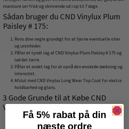
manicure ser frisk og skinnende ud i op til 7 dage.
Sådan bruger du CND Vinylux Plum
Paisley # 175:
Rens dine negle grundigt for at fjerne eventuelle olier
og urenheder.
Påfør et tyndt lag af CND Vinylux Plum Paisley # 175 og
lad det tørre.
Påfør et andet lag for at opnå den ønskede dækning og
intensitet.
Afslut med CND Vinylux Long Wear Top Coat for ekstra
holdbarhed og glans.
3 Gode Grunde til at Købe CND
Vinylux Plum Paisley #175
Få 5% rabat på din
Langtidsholdbarhed
: Holder op til 7 dage uden
næste ordre
afskalning, hvilket sikrer en smuk manicure i længere