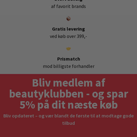
af favorit brands
Gratis levering
ved køb over 399,-
Prismatch
mod billigste forhandler
Bliv medlem af
beautyklubben - og spar
5% på dit næste køb
Bliv opdateret – og vær blandt de første til at modtage gode
tilbud