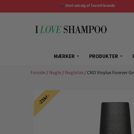
Stort udvalg af favorit brands
MÆRKER
PRODUKTER
Forside
/
Negle
/
Neglelak
/ CND Vinylux Forever G
25kr.