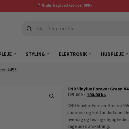
Gratis fragt ved køb over 399,-
PLEJE
STYLING
ELEKTRONIK
HUDPLEJE
reen #455
CND Vinylux Forever Green #4
125,00
kr.
100,00
kr.
CND Vinylux Forever Green #455
shimmer og kold undertone. Den
hverdag og festlige lejligheder, 
dage uden afskalning.