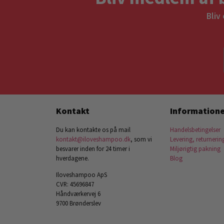
Bliv
Kontakt
Informatione
Du kan kontakte os på mail
Handelsbetingelser
kontakt@iloveshampoo.dk
, som vi
Levering, returnerin
besvarer inden for 24 timer i
Miljørigtig pakning
hverdagene.
Blog
Iloveshampoo ApS
CVR: 45696847
Håndværkervej 6
9700 Brønderslev