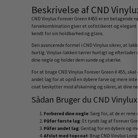
Beskrivelse af CND Vinyl
CND Vinylux Forever Green #455 er en betagende n
farvekombination giver et sofistikeret og elegant u
kendt for sin holdbarhed og glans.
Den avancerede formel i CND Vinylux sikrer, at lakk
hurtig. Vinylux-lakken tørrer hurtigt og efterlade
dine negle og holder dem sunde og stærke.
For at bruge CND Vinylux Forever Green # 455, skal d
andet lag for at opnå en dybere farve og mere int
coat beskytter mod afskalning og sikrer, at dine n
Sådan Bruger du CND Vinylux
Forbered dine negle
: Sørg for, at de er rene 
Påfør første lag
: Et tyndt lag af Forever Gr
Påfør andet lag
: Gentag for en dybere og me
Afslut med topcoat
: Brug CND Vinylux Lon