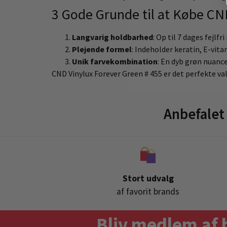
3 Gode Grunde til at Købe CN
Langvarig holdbarhed
: Op til 7 dages fejlfr
Plejende formel
: Indeholder keratin, E-vit
Unik farvekombination
: En dyb grøn nuance
CND Vinylux Forever Green # 455 er det perfekte va
Anbefalet
Stort udvalg
af favorit brands
Bliv medlem af 