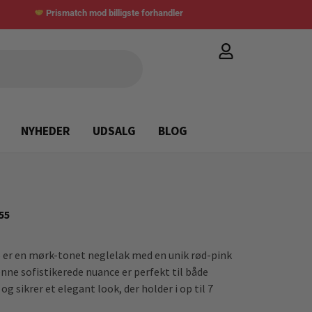
Prismatch mod billigste forhandler
NYHEDER
UDSALG
BLOG
55
 er en mørk-tonet neglelak med en unik rød-pink
ne sofistikerede nuance er perfekt til både
og sikrer et elegant look, der holder i op til 7