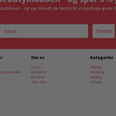
 opdateret – og vær blandt de første til at modtage gode t
Tilmeld
r
Om os
Kategorier
Om os
Hårpleje
g og fortrydelse
Kontakt os
Hårstyling
Min konto
Hudpleje
Team Trees
Kollagen