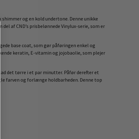
nk shimmer og en kold undertone. Denne unikke
en del af CND’s prisbelønnede Vinylux-serie, som er
byggede base coat, som gør påføringen enkel og
kende keratin, E-vitamin og jojobaolie, som plejer
ad det tørre i et par minutter. Påfør derefter et
egle farven og forlænge holdbarheden. Denne top