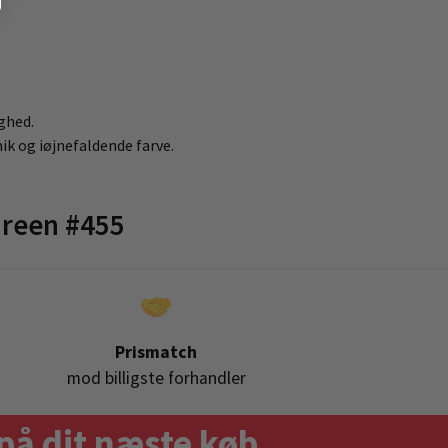
ighed.
ik og iøjnefaldende farve.
Green #455
Prismatch
mod billigste forhandler
på dit næste køb