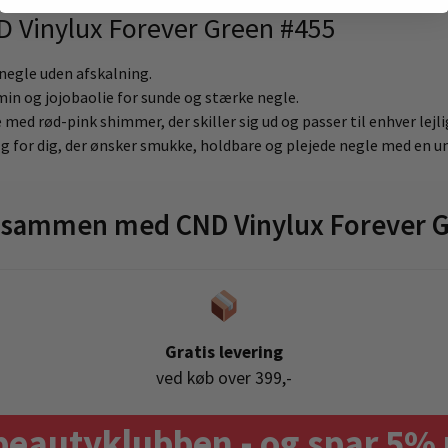
D Vinylux Forever Green #455
i negle uden afskalning.
amin og jojobaolie for sunde og stærke negle.
 med rød-pink shimmer, der skiller sig ud og passer til enhver lejl
lg for dig, der ønsker smukke, holdbare og plejede negle med en un
 sammen med CND Vinylux Forever 
Gratis levering
ved køb over 399,-
beautyklubben - og spar 5% 