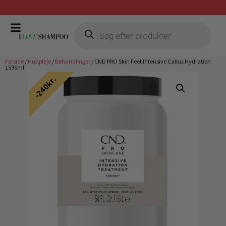
Gratis fragt ved køb over 399,-
Forside
/
Hudpleje
/
Behandlinger
/ CND PRO Skin Feet Intensive Callus Hydration
1596ml
240kr.