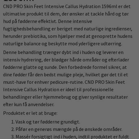
CND PRO Skin Feet Intensive Callus Hydration 1596ml er det
ultimative produkt til dem, der ønsker at tackle hård og tør
hud på fødderne effektivt. Denne intensive
fugtighedsbehandling er beriget med naturlige ingredienser,
herunder prebiotika, som hjælper med at genoprette hudens
naturlige balance og beskytte mod yderligere udtørring.
Denne behandling trænger dybt ind i huden og leverer en
intensiv hydrering, der blødgør hårde områder og efterlader
fødderne glatte og sunde. Den forbedrede formel sikrer, at
dine fødder får den bedst mulige pleje, hvilket gør det til et
must-have for enhver pedicure-rutine. CND PRO Skin Feet
Intensive Callus Hydration er ideel til professionelle
behandlinger eller hjemmebrug og giver synlige resultater
efter kun få anvendelser.
Produktet er let at bruge:
Vask og tør fødderne grundigt.
Påfør en generøs mængde på de ønskede områder.
Massér forsigtigt ind i huden, indtil produktet er fuldt