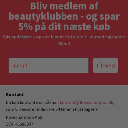
Bliv medlem af
beautyklubben - og spar
5% på dit næste køb
Bliv opdateret – og vær blandt de første til at modtage gode
tilbud
Tilmeld
Kontakt
Du kan kontakte os på mail
kontakt@iloveshampoo.dk
,
som vi besvarer inden for 24 timer i hverdagene.
Iloveshampoo ApS
CVR: 45696847