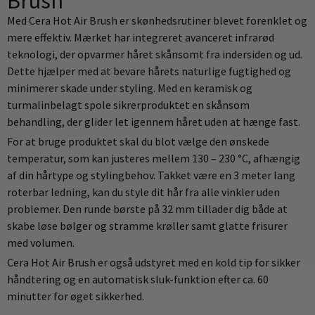
Brush
Med Cera Hot Air Brush er skønhedsrutiner blevet forenklet og
mere effektiv. Mærket har integreret avanceret infrarød
teknologi, der opvarmer håret skånsomt fra indersiden og ud.
Dette hjælper med at bevare hårets naturlige fugtighed og
minimerer skade under styling. Med en keramisk og
turmalinbelagt spole sikrerproduktet en skånsom
behandling, der glider let igennem håret uden at hænge fast.
For at bruge produktet skal du blot vælge den ønskede
temperatur, som kan justeres mellem 130 – 230 °C, afhængig
af din hårtype og stylingbehov. Takket være en 3 meter lang
roterbar ledning, kan du style dit hår fra alle vinkler uden
problemer. Den runde børste på 32 mm tillader dig både at
skabe løse bølger og stramme krøller samt glatte frisurer
med volumen.
Cera Hot Air Brush er også udstyret med en kold tip for sikker
håndtering og en automatisk sluk-funktion efter ca. 60
minutter for øget sikkerhed.