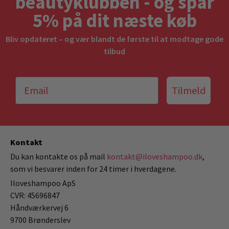
beautyklubben - og spar
5% på dit næste køb
Bliv opdateret – og vær blandt de første til at modtage gode
tilbud
Tilmeld
Kontakt
Du kan kontakte os på mail
kontakt@iloveshampoo.dk
,
som vi besvarer inden for 24 timer i hverdagene.
Iloveshampoo ApS
CVR: 45696847
Håndværkervej 6
9700 Brønderslev