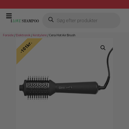
Prismatch mod billigste forhandler
Forside
/
Elektronik
/
Airstylere
/ Cera Hot Air Brush
101kr.