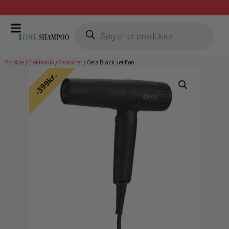
Prismatch mod billigste forhandler
Forside
/
Elektronik
/
Føntørrer
/ Cera Black Jet Føn
399kr.