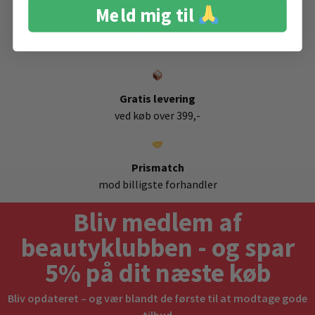
Meld mig til
Stort udvalg
af favorit brands
Gratis levering
ved køb over 399,-
Prismatch
mod billigste forhandler
Bliv medlem af
beautyklubben - og spar
5% på dit næste køb
Bliv opdateret – og vær blandt de første til at modtage gode