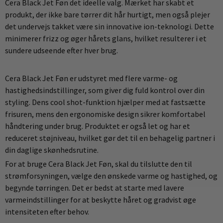
Cera Black Jet Føn det ideelle valg. Mærket har skabt et
produkt, der ikke bare tørrer dit hår hurtigt, men også plejer
det undervejs takket være sin innovative ion-teknologi. Dette
minimerer frizz og øger hårets glans, hvilket resulterer i et
sundere udseende efter hver brug.
Cera Black Jet Føn er udstyret med flere varme- og
hastighedsindstillinger, som giver dig fuld kontrol over din
styling. Dens cool shot-funktion hjælper med at fastsætte
frisuren, mens den ergonomiske design sikrer komfortabel
håndtering under brug. Produktet er også let og har et
reduceret støjniveau, hvilket gør det til en behagelig partner i
din daglige skønhedsrutine.
For at bruge Cera Black Jet Føn, skal du tilslutte den til
strømforsyningen, vælge den ønskede varme og hastighed, og
begynde tørringen. Det er bedst at starte med lavere
varmeindstillinger for at beskytte håret og gradvist øge
intensiteten efter behov.