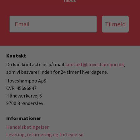
tilbud
Tilmeld
Kontakt
Du kan kontakte os på mail
kontakt@iloveshampoo.dk
,
som vi besvarer inden for 24 timer i hverdagene.
Iloveshampoo ApS
CVR: 45696847
Håndværkervej 6
9700 Brønderslev
Informationer
Handelsbetingelser
Levering, returnering og fortrydelse