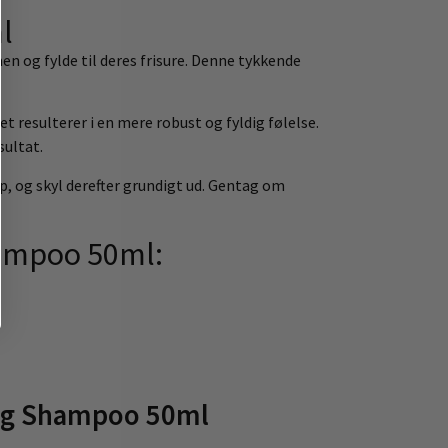
l
n og fylde til deres frisure. Denne tykkende
t resulterer i en mere robust og fyldig følelse.
sultat.
, og skyl derefter grundigt ud. Gentag om
hampoo 50ml:
ing Shampoo 50ml