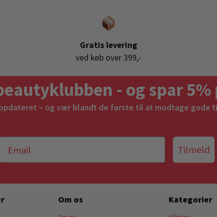
Gratis levering
ved køb over 399,-
beautyklubben - og spar 5% 
 opdateret – og vær blandt de første til at modtage gode t
Tilmeld
r
Om os
Kategorier