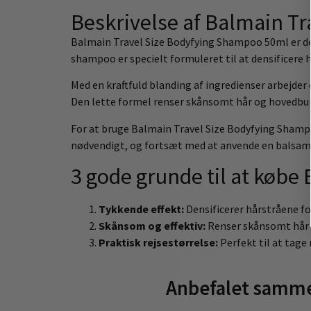
Beskrivelse af Balmain T
Balmain Travel Size Bodyfying Shampoo 50ml er det 
shampoo er specielt formuleret til at densificere h
Med en kraftfuld blanding af ingredienser arbejder 
Den lette formel renser skånsomt hår og hovedbund 
For at bruge Balmain Travel Size Bodyfying Shampo
nødvendigt, og fortsæt med at anvende en balsam e
3 gode grunde til at køb
Tykkende effekt:
Densificerer hårstråene for
Skånsom og effektiv:
Renser skånsomt hår 
Praktisk rejsestørrelse:
Perfekt til at tage 
Anbefalet samme