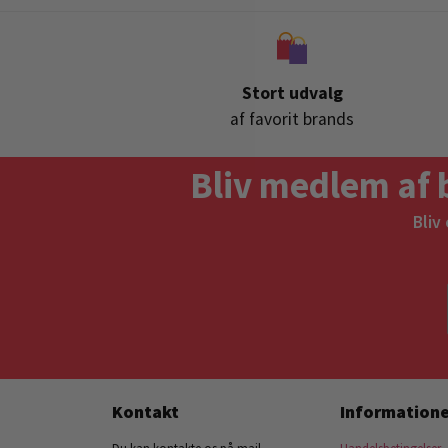
Stort udvalg
af favorit brands
Bliv medlem af 
Bliv
Kontakt
Informatione