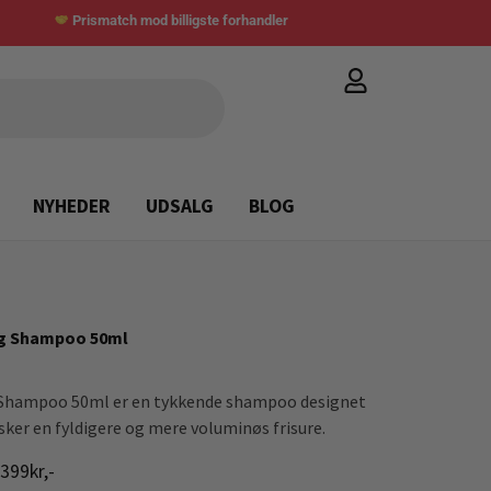
Prismatch mod billigste forhandler
NYHEDER
UDSALG
BLOG
ng Shampoo 50ml
g Shampoo 50ml er en tykkende shampoo designet
sker en fyldigere og mere voluminøs frisure.
399kr,-