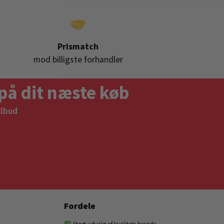
Prismatch
mod billigste forhandler
på dit næste køb
ilbud
Fordele