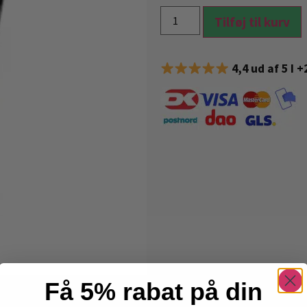
Tilføj til kurv
4,4 ud af 5 I 
Få 5% rabat på din