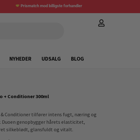
Prismatch mod billigste forhandler
NYHEDER
UDSALG
BLOG
o + Conditioner 300ml
 Conditioner tilfører intens fugt, næring og
år. Duoen genopbygger hårets elasticitet,
et silkeblødt, glansfuldt og vitalt.