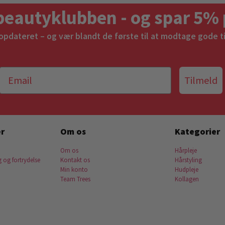
beautyklubben - og spar 5% 
 opdateret – og vær blandt de første til at modtage gode t
Tilmeld
r
Om os
Kategorier
Om os
Hårpleje
g og fortrydelse
Kontakt os
Hårstyling
Min konto
Hudpleje
Team Trees
Kollagen