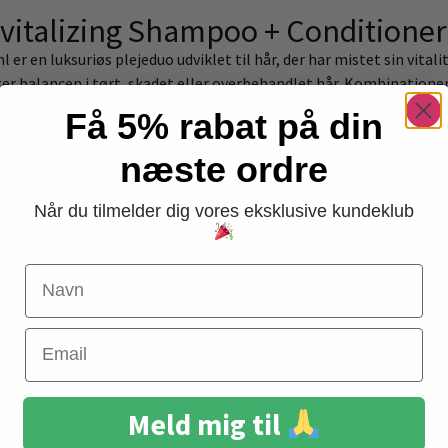
evitalizing Shampoo + Conditione
 en luksuriøs plejeduo udviklet til hår, der har mistet sin vitalite
er balancen i tørt, skadet eller overbehandlet hår. Kombinationen
 mere modstandsdygtigt.
Få 5% rabat på din
rig, cremet formel baseret på provitamin B5, arganolie og silkep
næste ordre
kabe en naturlig glans. Shampooen tilfører intens fugt uden at t
.
Når du tilmelder dig vores eksklusive kundeklub
de pleje, der trænger ind i hårfibrene og styrker indefra. Conditi
 gør håret lettere at håndtere. Håret føles blødere, mere elasti
Navn
eende.
e træt og slidt hår med salonkvalitet. Den ikoniske Balmain-duft, 
Email
r.
Meld mig til
grundigt.