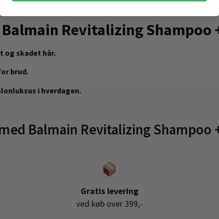
–2 minutter og skyl af.
be Balmain Revitalizing Shampoo
rt og skadet hår.
or brud.
alonluksus i hverdagen.
med Balmain Revitalizing Shampoo +
Gratis levering
ved køb over 399,-