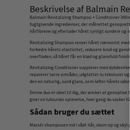
Beskrivelse af Balmain R
Balmain Revitalizing Shampoo + Conditioner 300ml er
fugtgivende ingredienser, der målrettet genoprett
hårfibrene og efterlader håret synligt sundere og
Revitalizing Shampoo renser håret nænsomt med en 
forbedre hårets elasticitet, reducere brud og gens
overfladen, så håret får en blød og glansfuld finish
Revitalizing Conditioner supplerer med dybdevirken
reparerer tørre områder, udglatter ru teksturer og
den en naturlig, sund glans, som løfter hårets uds
Denne duo er ideel til dig, der ønsker at genopliv
giver en luksuriøs oplevelse, hver gang du vasker hå
Sådan bruger du sættet
Massér shampooen ind i vådt hår, skum op og skyl 