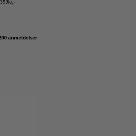
399kr,-
+200 anmeldelser