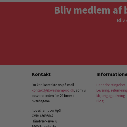
Bliv medlem af 
Bliv
Kontakt
Informatione
Du kan kontakte os på mail
Handelsbetingelser
kontakt@iloveshampoo.dk
, som vi
Levering, returnerin
besvarer inden for 24 timer i
Miljørigtig pakning
hverdagene.
Blog
Iloveshampoo ApS
CVR: 45696847
Håndværkervej 6
9700 Brønderslev