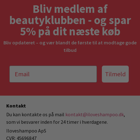
Bliv medlem af
beautyklubben - og spar
5% på dit næste køb
Bliv opdateret – og vær blandt de første til at modtage gode
tilbud
Tilmeld
Kontakt
Du kan kontakte os på mail
kontakt@iloveshampoo.dk
,
som vi besvarer inden for 24 timer i hverdagene.
Iloveshampoo ApS
CVR: 45696847