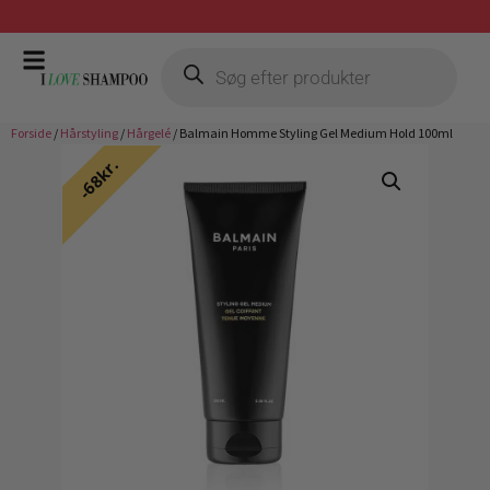
Gratis fragt ved køb over 399,-
Forside
/
Hårstyling
/
Hårgelé
/ Balmain Homme Styling Gel Medium Hold 100ml
68kr.