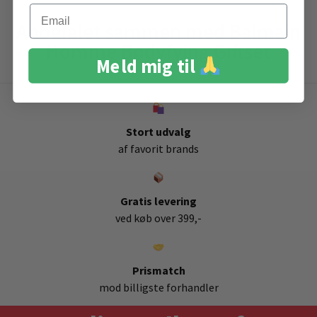
Email
Anbefalet sammen med Balmain
Homme Bodyfying Giftset
Meld mig til
Stort udvalg
af favorit brands
Gratis levering
ved køb over 399,-
Prismatch
mod billigste forhandler