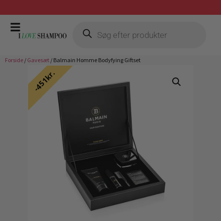
Gratis fragt ved køb over 399,-
Forside
/
Gavesæt
/ Balmain Homme Bodyfying Giftset
451kr.