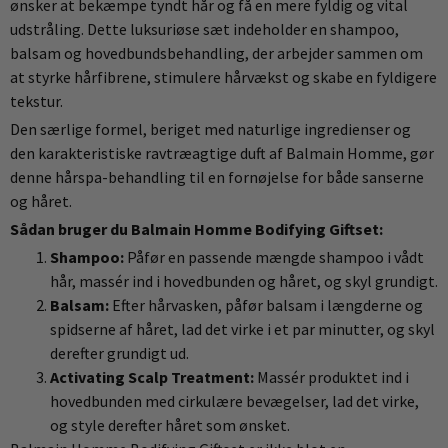
ønsker at bekæmpe tyndt hår og få en mere fyldig og vital
udstråling. Dette luksuriøse sæt indeholder en shampoo,
balsam og hovedbundsbehandling, der arbejder sammen om
at styrke hårfibrene, stimulere hårvækst og skabe en fyldigere
tekstur.
Den særlige formel, beriget med naturlige ingredienser og
den karakteristiske ravtræagtige duft af Balmain Homme, gør
denne hårspa-behandling til en fornøjelse for både sanserne
og håret.
Sådan bruger du Balmain Homme Bodifying Giftset:
Shampoo:
Påfør en passende mængde shampoo i vådt
hår, massér ind i hovedbunden og håret, og skyl grundigt.
Balsam:
Efter hårvasken, påfør balsam i længderne og
spidserne af håret, lad det virke i et par minutter, og skyl
derefter grundigt ud.
Activating Scalp Treatment:
Massér produktet ind i
hovedbunden med cirkulære bevægelser, lad det virke,
og style derefter håret som ønsket.