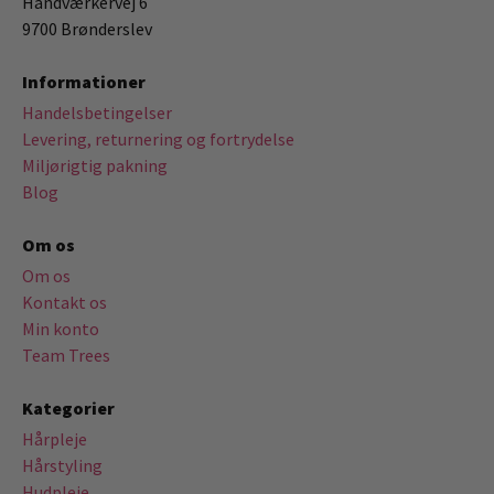
Håndværkervej 6
9700 Brønderslev
Informationer
Handelsbetingelser
Levering, returnering og fortrydelse
Miljørigtig pakning
Blog
Om os
Om os
Kontakt os
Min konto
Team Trees
Kategorier
Hårpleje
Hårstyling
Hudpleje