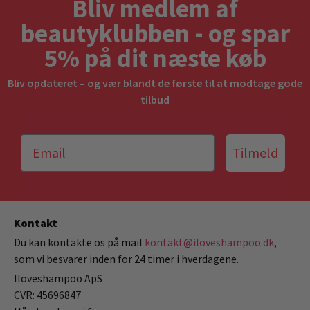
Bliv medlem af
beautyklubben - og spar
5% på dit næste køb
Bliv opdateret – og vær blandt de første til at modtage gode
tilbud
Tilmeld
Kontakt
Du kan kontakte os på mail
kontakt@iloveshampoo.dk
,
som vi besvarer inden for 24 timer i hverdagene.
Iloveshampoo ApS
CVR: 45696847