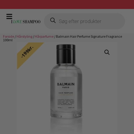
Prismatch mod billigste forhandler
Forside
/
Hårstyling
/
Hårparfume
/ Balmain Hair Perfume Signature Fragrance
100ml
199kr.