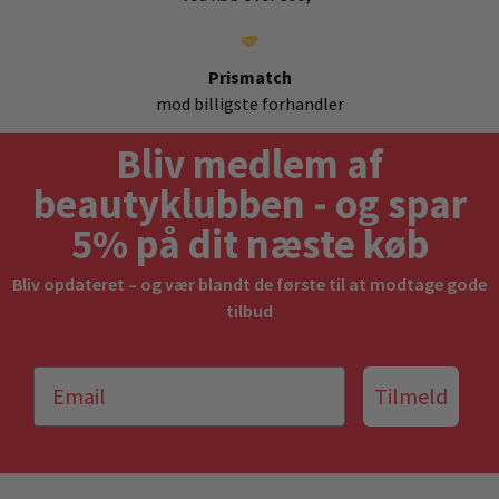
Prismatch
mod billigste forhandler
Bliv medlem af
beautyklubben - og spar
5% på dit næste køb
Bliv opdateret – og vær blandt de første til at modtage gode
tilbud
Tilmeld